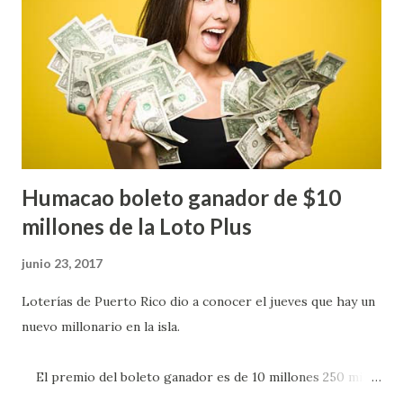
s
Humacao boleto ganador de $10
millones de la Loto Plus
junio 23, 2017
Loterías de Puerto Rico dio a conocer el jueves que hay un
nuevo millonario en la isla.
El premio del boleto ganador es de 10 millones 250 mil
dólares. El boleto fue comprado en el supermercado