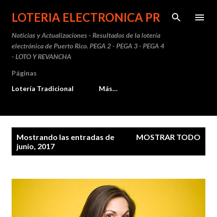
Ir al contenido principal
LOTERIA ELECTRONICA PR
Noticias y Actualizaciones - Resultados de la lotería
electrónica de Puerto Rico. PEGA 2 - PEGA 3 - PEGA 4
- LOTO Y REVANCHA
Páginas
Lotería Tradicional
Más…
E
Mostrando las entradas de
MOSTRAR TODO
n
junio, 2017
t
r
a
d
a