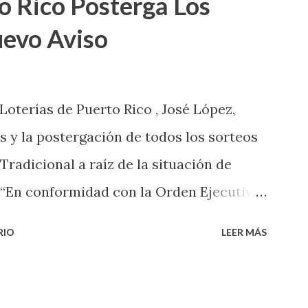
o Rico Posterga Los
uevo Aviso
 Loterías de Puerto Rico , José López,
s y la postergación de todos los sorteos
 Tradicional a raíz de la situación de
 “En conformidad con la Orden Ejecutiva
 la salud de nuestros empleados,
RIO
LEER MÁS
 las ventas y sorteos tanto de la Lotería
onal han sido suspendidos hasta nuevo
de cartones de los juegos instantáneos”,