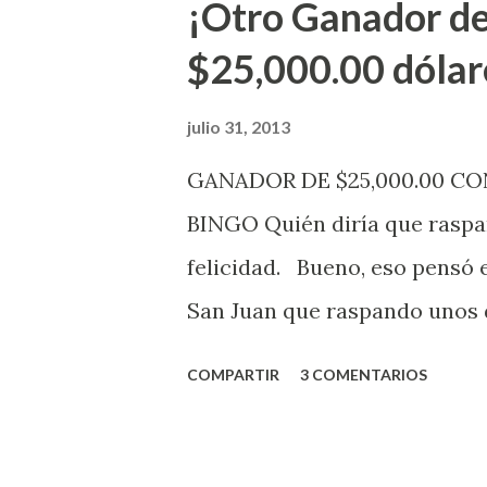
¡Otro Ganador de
indicó López. Sobre el sorteo
$25,000.00 dólar
mismo se continuará realizan
jugadores podrán conocer lo
julio 31, 2013
de la página electrónica de e
GANADOR DE $25,000.00 C
aquellos con jugadas anticipa
BINGO Quién diría que raspan
Revancha, Pega 2, Pega 3 Pega
felicidad. Bueno, eso pensó 
cuando se celebrarán dichos s
San Juan que raspando unos d
lotería electrónica obtuvo un
COMPARTIR
3 COMENTARIOS
anuncio que ofreció la loterí
Puerto Rico felicita al feliz 
Juego Instantáneo ¡Coquí Bin