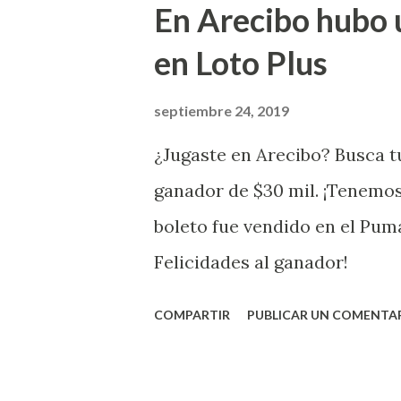
En Arecibo hubo 
la farmacia Yarimar de la Ur
en Loto Plus
San Juan ¡Enhorab
septiembre 24, 2019
¿Jugaste en Arecibo? Busca tu
ganador de $30 mil. ¡Tenemos
boleto fue vendido en el Pum
Felicidades al ganador!
COMPARTIR
PUBLICAR UN COMENTA