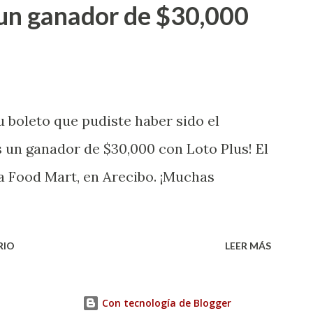
un ganador de $30,000
banización Las Lomas en el Municipio de
uena que lo disfrute! ...
 boleto que pudiste haber sido el
 un ganador de $30,000 con Loto Plus! El
a Food Mart, en Arecibo. ¡Muchas
RIO
LEER MÁS
Con tecnología de Blogger