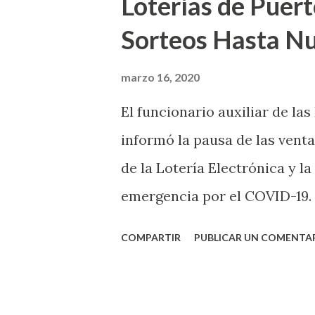
Loterías de Puert
Sorteos Hasta N
marzo 16, 2020
El funcionario auxiliar de las
informó la pausa de las venta
de la Lotería Electrónica y la
emergencia por el COVID-19.
OE-2020-023 y para proteger
COMPARTIR
PUBLICAR UN COMENTA
vendedores y jugadores, todos
Electrónica como la Tradici
aviso. Esto incluye la venta 