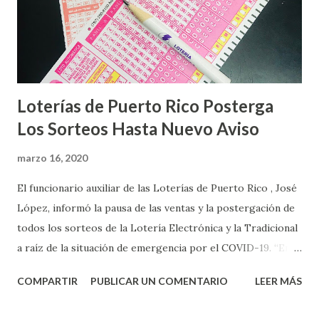
Loterías de Puerto Rico Posterga
Los Sorteos Hasta Nuevo Aviso
marzo 16, 2020
El funcionario auxiliar de las Loterías de Puerto Rico , José
López, informó la pausa de las ventas y la postergación de
todos los sorteos de la Lotería Electrónica y la Tradicional
a raíz de la situación de emergencia por el COVID-19. “En
conformidad con la Orden Ejecutiva OE-2020-023 y para
COMPARTIR
PUBLICAR UN COMENTARIO
LEER MÁS
proteger la salud de nuestros empleados, vendedores y
jugadores, todos las ventas y sorteos tanto de la Lotería