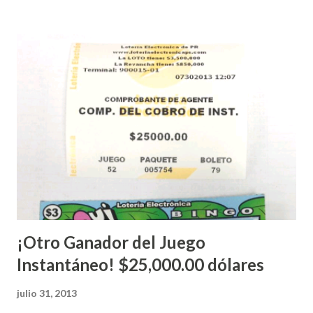
Electrónica como la Tradicional han sido suspendidos hasta
nuevo aviso. Esto incluye la venta de cartones de los juegos
instantáneos”, indicó López. Sobre el sorteo de Powerball,
López explicó que el mismo se continuará realizando en los
Estados Unidos y los jugadores podrán conocer los
números ganadores del mismo a través de la página
electrónica de este sorteo: Lotería Electrónica “A todos
aquellos con jugadas anticipadas de los sorteos locales (
Loto, Revancha, Pega 2, Pega 3 Pega 4 ) se les informará
más adelante cuando se celebrarán dichos sorteos.
Mientras, que l...
¡Otro Ganador del Juego
Instantáneo! $25,000.00 dólares
julio 31, 2013