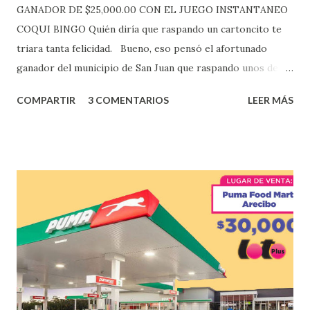
GANADOR DE $25,000.00 CON EL JUEGO INSTANTANEO
COQUI BINGO Quién diría que raspando un cartoncito te
triara tanta felicidad. Bueno, eso pensó el afortunado
ganador del municipio de San Juan que raspando unos de
los tantos juegos inténtenos de la lotería electrónica
COMPARTIR
3 COMENTARIOS
LEER MÁS
obtuvo un premio de $25,000,00 dólares. Este es el anuncio
que ofreció la lotería electronica: Lotería Electrónica de
Puerto Rico felicita al feliz ganador de $25,000.00 dólares.
Con en el Juego Instantáneo ¡Coquí Bingo! El cartón de
ganador fue vendido en la farmacia Yarimar de la
Urbanización Las Lomas en el Municipio de San Juan
¡Enhorabuena que lo disfrute!
...