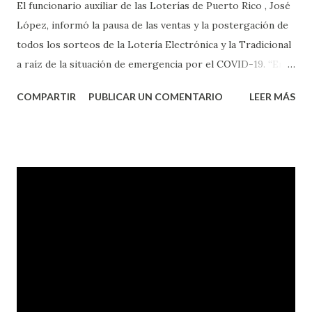
El funcionario auxiliar de las Loterías de Puerto Rico , José
López, informó la pausa de las ventas y la postergación de
todos los sorteos de la Lotería Electrónica y la Tradicional
a raíz de la situación de emergencia por el COVID-19. “En
conformidad con la Orden Ejecutiva OE-2020-023 y para
COMPARTIR
PUBLICAR UN COMENTARIO
LEER MÁS
proteger la salud de nuestros empleados, vendedores y
jugadores, todos las ventas y sorteos tanto de la Lotería
Electrónica como la Tradicional han sido suspendidos hasta
nuevo aviso. Esto incluye la venta de cartones de los juegos
instantáneos”, indicó López. Sobre el sorteo de Powerball,
López explicó que el mismo se continuará realizando en los
Estados Unidos y los jugadores podrán conocer los
números ganadores del mismo a través de la página
electrónica de este sorteo: Lotería Electrónica “A todos
aquellos con jugadas anticipadas de los sorteos locales (
Loto, Revancha, Pega 2, Pega 3 Pega 4 ) se les informará