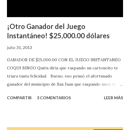
más adelante cuando se celebrarán dichos sorteos.
Mientras, que l...
¡Otro Ganador del Juego
Instantáneo! $25,000.00 dólares
julio 31, 2013
GANADOR DE $25,000.00 CON EL JUEGO INSTANTANEO
COQUI BINGO Quién diría que raspando un cartoncito te
triara tanta felicidad. Bueno, eso pensó el afortunado
ganador del municipio de San Juan que raspando unos de
los tantos juegos inténtenos de la lotería electrónica
COMPARTIR
3 COMENTARIOS
LEER MÁS
obtuvo un premio de $25,000,00 dólares. Este es el anuncio
que ofreció la lotería electronica: Lotería Electrónica de
Puerto Rico felicita al feliz ganador de $25,000.00 dólares.
Con en el Juego Instantáneo ¡Coquí Bingo! El cartón de