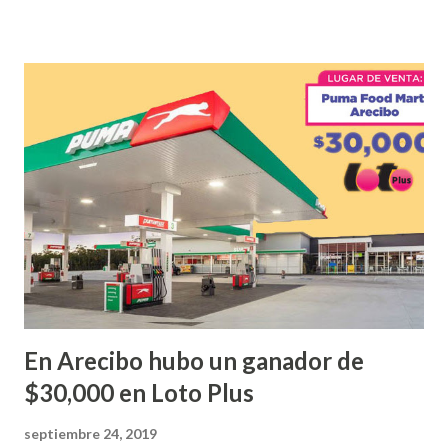
Puerto Rico felicita al feliz ganador de $25,000.00 dólares.
Con en el Juego Instantáneo ¡Coquí Bingo! El cartón de
ganador fue vendido en la farmacia Yarimar de la
Urbanización Las Lomas en el Municipio de San Juan
¡Enhorabuena que lo disfrute!
...
En Arecibo hubo un ganador de
$30,000 en Loto Plus
septiembre 24, 2019