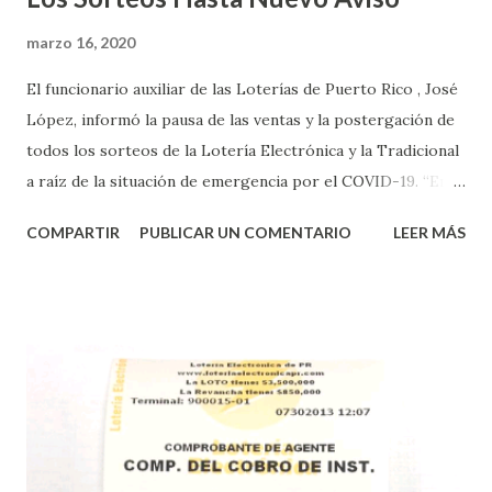
marzo 16, 2020
El funcionario auxiliar de las Loterías de Puerto Rico , José
López, informó la pausa de las ventas y la postergación de
todos los sorteos de la Lotería Electrónica y la Tradicional
a raíz de la situación de emergencia por el COVID-19. “En
conformidad con la Orden Ejecutiva OE-2020-023 y para
COMPARTIR
PUBLICAR UN COMENTARIO
LEER MÁS
proteger la salud de nuestros empleados, vendedores y
jugadores, todos las ventas y sorteos tanto de la Lotería
Electrónica como la Tradicional han sido suspendidos hasta
nuevo aviso. Esto incluye la venta de cartones de los juegos
instantáneos”, indicó López. Sobre el sorteo de Powerball,
López explicó que el mismo se continuará realizando en los
Estados Unidos y los jugadores podrán conocer los
números ganadores del mismo a través de la página
electrónica de este sorteo: Lotería Electrónica “A todos