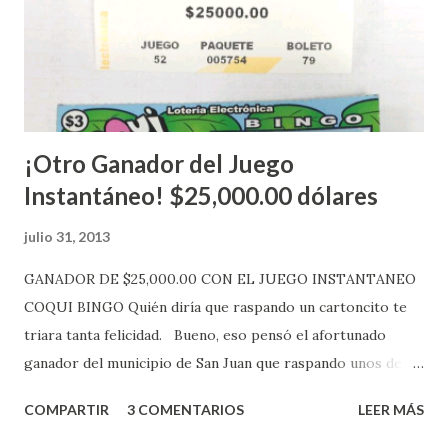
aquellos con jugadas anticipadas de los sorteos locales (
Loto, Revancha, Pega 2, Pega 3 Pega 4 ) se les informará
más adelante cuando se celebrarán dichos sorteos.
Mientras, que l...
¡Otro Ganador del Juego
Instantáneo! $25,000.00 dólares
julio 31, 2013
GANADOR DE $25,000.00 CON EL JUEGO INSTANTANEO
COQUI BINGO Quién diría que raspando un cartoncito te
triara tanta felicidad. Bueno, eso pensó el afortunado
ganador del municipio de San Juan que raspando unos de
los tantos juegos inténtenos de la lotería electrónica
COMPARTIR
3 COMENTARIOS
LEER MÁS
obtuvo un premio de $25,000,00 dólares. Este es el anuncio
que ofreció la lotería electronica: Lotería Electrónica de