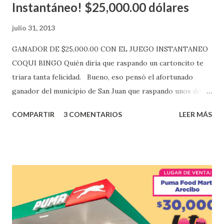
Instantáneo! $25,000.00 dólares
julio 31, 2013
GANADOR DE $25,000.00 CON EL JUEGO INSTANTANEO
COQUI BINGO Quién diría que raspando un cartoncito te
triara tanta felicidad. Bueno, eso pensó el afortunado
ganador del municipio de San Juan que raspando unos de
los tantos juegos inténtenos de la lotería electrónica
COMPARTIR
3 COMENTARIOS
LEER MÁS
obtuvo un premio de $25,000,00 dólares. Este es el anuncio
que ofreció la lotería electronica: Lotería Electrónica de
Puerto Rico felicita al feliz ganador de $25,000.00 dólares.
Con en el Juego Instantáneo ¡Coquí Bingo! El cartón de
ganador fue vendido en la farmacia Yarimar de la
Urbanización Las Lomas en el Municipio de San Juan
¡Enhorabuena que lo disfrute!
...