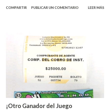
conformidad con la Orden Ejecutiva OE-2020-023 y para
COMPARTIR
PUBLICAR UN COMENTARIO
LEER MÁS
proteger la salud de nuestros empleados, vendedores y
jugadores, todos las ventas y sorteos tanto de la Lotería
Electrónica como la Tradicional han sido suspendidos hasta
nuevo aviso. Esto incluye la venta de cartones de los juegos
instantáneos”, indicó López. Sobre el sorteo de Powerball,
López explicó que el mismo se continuará realizando en los
Estados Unidos y los jugadores podrán conocer los
números ganadores del mismo a través de la página
electrónica de este sorteo: Lotería Electrónica “A todos
aquellos con jugadas anticipadas de los sorteos locales (
Loto, Revancha, Pega 2, Pega 3 Pega 4 ) se les informará
más adelante cuando se celebrarán dichos sorteos.
Mientras, que l...
¡Otro Ganador del Juego