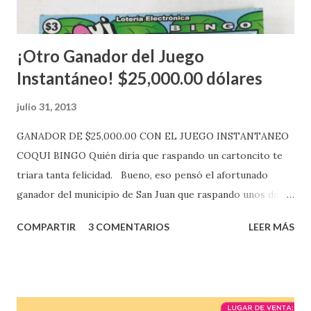
Mientras, que l...
¡Otro Ganador del Juego
Instantáneo! $25,000.00 dólares
julio 31, 2013
GANADOR DE $25,000.00 CON EL JUEGO INSTANTANEO
COQUI BINGO Quién diría que raspando un cartoncito te
triara tanta felicidad. Bueno, eso pensó el afortunado
ganador del municipio de San Juan que raspando unos de
los tantos juegos inténtenos de la lotería electrónica
COMPARTIR
3 COMENTARIOS
LEER MÁS
obtuvo un premio de $25,000,00 dólares. Este es el anuncio
que ofreció la lotería electronica: Lotería Electrónica de
Puerto Rico felicita al feliz ganador de $25,000.00 dólares.
Con en el Juego Instantáneo ¡Coquí Bingo! El cartón de
ganador fue vendido en la farmacia Yarimar de la