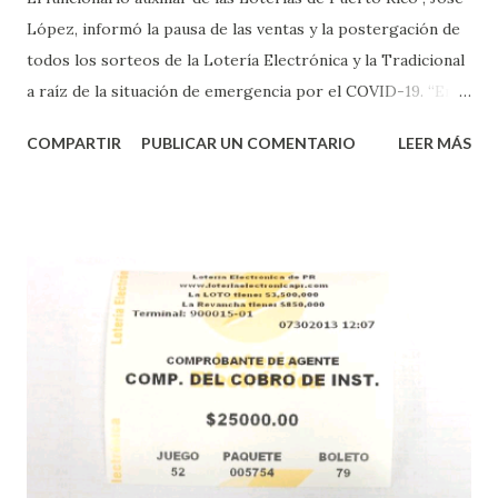
López, informó la pausa de las ventas y la postergación de
todos los sorteos de la Lotería Electrónica y la Tradicional
a raíz de la situación de emergencia por el COVID-19. “En
conformidad con la Orden Ejecutiva OE-2020-023 y para
COMPARTIR
PUBLICAR UN COMENTARIO
LEER MÁS
proteger la salud de nuestros empleados, vendedores y
jugadores, todos las ventas y sorteos tanto de la Lotería
Electrónica como la Tradicional han sido suspendidos hasta
nuevo aviso. Esto incluye la venta de cartones de los juegos
instantáneos”, indicó López. Sobre el sorteo de Powerball,
López explicó que el mismo se continuará realizando en los
Estados Unidos y los jugadores podrán conocer los
números ganadores del mismo a través de la página
electrónica de este sorteo: Lotería Electrónica “A todos
aquellos con jugadas anticipadas de los sorteos locales (
Loto, Revancha, Pega 2, Pega 3 Pega 4 ) se les informará
más adelante cuando se celebrarán dichos sorteos.