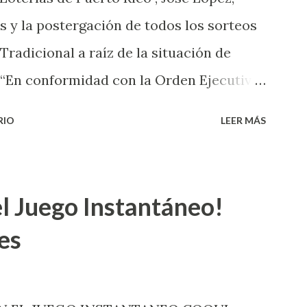
s y la postergación de todos los sorteos
 Tradicional a raíz de la situación de
 “En conformidad con la Orden Ejecutiva
 la salud de nuestros empleados,
RIO
LEER MÁS
 las ventas y sorteos tanto de la Lotería
onal han sido suspendidos hasta nuevo
de cartones de los juegos instantáneos”,
l Juego Instantáneo!
 de Powerball, López explicó que el
es
do en los Estados Unidos y los
s números ganadores del mismo a través
ste sorteo: Lotería Electrónica “A todos