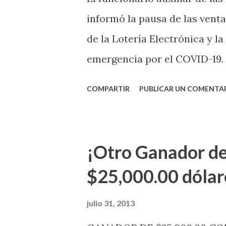
informó la pausa de las venta
de la Lotería Electrónica y la
emergencia por el COVID-19.
OE-2020-023 y para proteger
COMPARTIR
PUBLICAR UN COMENTA
vendedores y jugadores, todos
Electrónica como la Tradici
aviso. Esto incluye la venta 
¡Otro Ganador de
indicó López. Sobre el sorteo
$25,000.00 dólar
mismo se continuará realizan
jugadores podrán conocer lo
julio 31, 2013
de la página electrónica de e