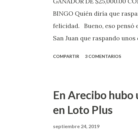
GANADOR DE $25,000.00 C
aquellos con jugadas anticipa
BINGO Quién diría que raspan
Revancha, Pega 2, Pega 3 Pega
felicidad. Bueno, eso pensó 
cuando se celebrarán dichos s
San Juan que raspando unos d
lotería electrónica obtuvo un
COMPARTIR
3 COMENTARIOS
anuncio que ofreció la loterí
Puerto Rico felicita al feliz 
Juego Instantáneo ¡Coquí Bin
En Arecibo hubo 
la farmacia Yarimar de la Ur
en Loto Plus
San Juan ¡Enhorab
septiembre 24, 2019