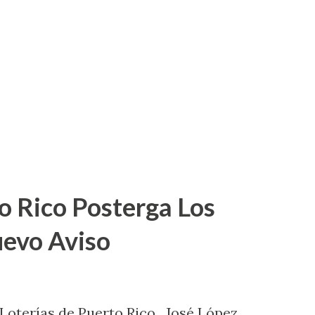
o Rico Posterga Los
uevo Aviso
 Loterías de Puerto Rico , José López,