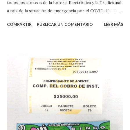
todos los sorteos de la Lotería Electrónica y la Tradicional
a raíz de la situación de emergencia por el COVID-19. “En
conformidad con la Orden Ejecutiva OE-2020-023 y para
COMPARTIR
PUBLICAR UN COMENTARIO
LEER MÁS
proteger la salud de nuestros empleados, vendedores y
jugadores, todos las ventas y sorteos tanto de la Lotería
Electrónica como la Tradicional han sido suspendidos hasta
nuevo aviso. Esto incluye la venta de cartones de los juegos
instantáneos”, indicó López. Sobre el sorteo de Powerball,
López explicó que el mismo se continuará realizando en los
Estados Unidos y los jugadores podrán conocer los
números ganadores del mismo a través de la página
electrónica de este sorteo: Lotería Electrónica “A todos
aquellos con jugadas anticipadas de los sorteos locales (
Loto, Revancha, Pega 2, Pega 3 Pega 4 ) se les informará
más adelante cuando se celebrarán dichos sorteos.
Mientras, que l...