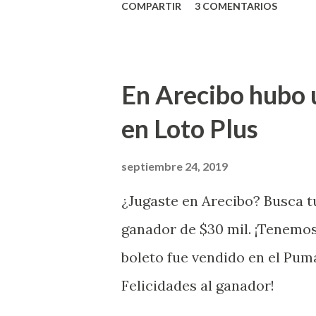
COMPARTIR
3 COMENTARIOS
anuncio que ofreció la loterí
Puerto Rico felicita al feliz 
Juego Instantáneo ¡Coquí Bin
En Arecibo hubo 
la farmacia Yarimar de la Ur
en Loto Plus
San Juan ¡Enhorab
septiembre 24, 2019
¿Jugaste en Arecibo? Busca tu
ganador de $30 mil. ¡Tenemos
boleto fue vendido en el Pum
Felicidades al ganador!