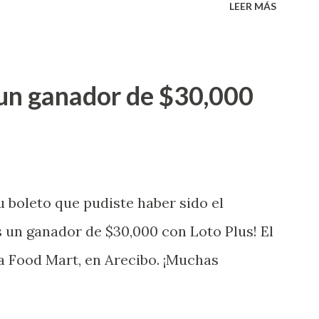
LEER MÁS
a electronica: Lotería Electrónica de
ganador de $25,000.00 dólares. Con en el
go! El cartón de ganador fue vendido en
un ganador de $30,000
banización Las Lomas en el Municipio de
uena que lo disfrute! ...
 boleto que pudiste haber sido el
 un ganador de $30,000 con Loto Plus! El
a Food Mart, en Arecibo. ¡Muchas