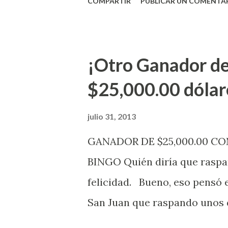
COMPARTIR
PUBLICAR UN COMENTA
vendedores y jugadores, todos
Electrónica como la Tradici
aviso. Esto incluye la venta 
¡Otro Ganador de
indicó López. Sobre el sorteo
$25,000.00 dólar
mismo se continuará realizan
jugadores podrán conocer lo
julio 31, 2013
de la página electrónica de e
GANADOR DE $25,000.00 C
aquellos con jugadas anticipa
BINGO Quién diría que raspan
Revancha, Pega 2, Pega 3 Pega
felicidad. Bueno, eso pensó 
cuando se celebrarán dichos s
San Juan que raspando unos d
lotería electrónica obtuvo un