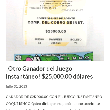
instantáneos”, indicó López. Sobre el sorteo de Powerball,
López explicó que el mismo se continuará realizando en los
Estados Unidos y los jugadores podrán conocer los
números ganadores del mismo a través de la página
electrónica de este sorteo: Lotería Electrónica “A todos
aquellos con jugadas anticipadas de los sorteos locales (
Loto, Revancha, Pega 2, Pega 3 Pega 4 ) se les informará
más adelante cuando se celebrarán dichos sorteos.
Mientras, que l...
¡Otro Ganador del Juego
Instantáneo! $25,000.00 dólares
julio 31, 2013
GANADOR DE $25,000.00 CON EL JUEGO INSTANTANEO
COQUI BINGO Quién diría que raspando un cartoncito te