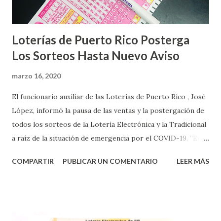
Loterías de Puerto Rico Posterga
Los Sorteos Hasta Nuevo Aviso
marzo 16, 2020
El funcionario auxiliar de las Loterías de Puerto Rico , José
López, informó la pausa de las ventas y la postergación de
todos los sorteos de la Lotería Electrónica y la Tradicional
a raíz de la situación de emergencia por el COVID-19. “En
conformidad con la Orden Ejecutiva OE-2020-023 y para
COMPARTIR
PUBLICAR UN COMENTARIO
LEER MÁS
proteger la salud de nuestros empleados, vendedores y
jugadores, todos las ventas y sorteos tanto de la Lotería
Electrónica como la Tradicional han sido suspendidos hasta
nuevo aviso. Esto incluye la venta de cartones de los juegos