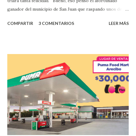
triara tanta felicidad. Bueno, eso pensó el afortunado
ganador del municipio de San Juan que raspando unos de
los tantos juegos inténtenos de la lotería electrónica
COMPARTIR
3 COMENTARIOS
LEER MÁS
obtuvo un premio de $25,000,00 dólares. Este es el anuncio
que ofreció la lotería electronica: Lotería Electrónica de
Puerto Rico felicita al feliz ganador de $25,000.00 dólares.
Con en el Juego Instantáneo ¡Coquí Bingo! El cartón de
ganador fue vendido en la farmacia Yarimar de la
Urbanización Las Lomas en el Municipio de San Juan
¡Enhorabuena que lo disfrute!
...