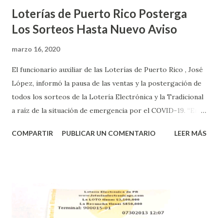
Loterías de Puerto Rico Posterga
Los Sorteos Hasta Nuevo Aviso
marzo 16, 2020
El funcionario auxiliar de las Loterías de Puerto Rico , José
López, informó la pausa de las ventas y la postergación de
todos los sorteos de la Lotería Electrónica y la Tradicional
a raíz de la situación de emergencia por el COVID-19. “En
conformidad con la Orden Ejecutiva OE-2020-023 y para
COMPARTIR
PUBLICAR UN COMENTARIO
LEER MÁS
proteger la salud de nuestros empleados, vendedores y
jugadores, todos las ventas y sorteos tanto de la Lotería
Electrónica como la Tradicional han sido suspendidos hasta
nuevo aviso. Esto incluye la venta de cartones de los juegos
instantáneos”, indicó López. Sobre el sorteo de Powerball,
López explicó que el mismo se continuará realizando en los