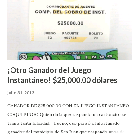
Estados Unidos y los jugadores podrán conocer los
números ganadores del mismo a través de la página
electrónica de este sorteo: Lotería Electrónica “A todos
aquellos con jugadas anticipadas de los sorteos locales (
Loto, Revancha, Pega 2, Pega 3 Pega 4 ) se les informará
más adelante cuando se celebrarán dichos sorteos.
Mientras, que l...
¡Otro Ganador del Juego
Instantáneo! $25,000.00 dólares
julio 31, 2013
GANADOR DE $25,000.00 CON EL JUEGO INSTANTANEO
COQUI BINGO Quién diría que raspando un cartoncito te
triara tanta felicidad. Bueno, eso pensó el afortunado
ganador del municipio de San Juan que raspando unos de