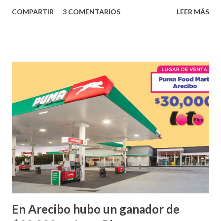
los tantos juegos inténtenos de la lotería electrónica
COMPARTIR
3 COMENTARIOS
LEER MÁS
obtuvo un premio de $25,000,00 dólares. Este es el anuncio
que ofreció la lotería electronica: Lotería Electrónica de
Puerto Rico felicita al feliz ganador de $25,000.00 dólares.
Con en el Juego Instantáneo ¡Coquí Bingo! El cartón de
ganador fue vendido en la farmacia Yarimar de la
Urbanización Las Lomas en el Municipio de San Juan
¡Enhorabuena que lo disfrute!
...
En Arecibo hubo un ganador de