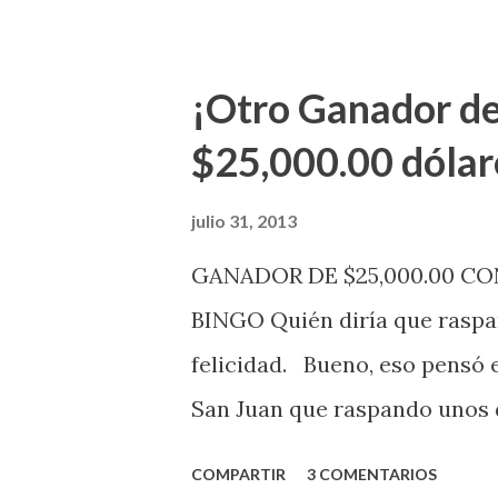
Electrónica como la Tradici
aviso. Esto incluye la venta 
¡Otro Ganador de
indicó López. Sobre el sorteo
$25,000.00 dólar
mismo se continuará realizan
jugadores podrán conocer lo
julio 31, 2013
de la página electrónica de e
GANADOR DE $25,000.00 C
aquellos con jugadas anticipa
BINGO Quién diría que raspan
Revancha, Pega 2, Pega 3 Pega
felicidad. Bueno, eso pensó 
cuando se celebrarán dichos s
San Juan que raspando unos d
lotería electrónica obtuvo un
COMPARTIR
3 COMENTARIOS
anuncio que ofreció la loterí