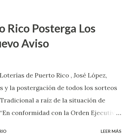
o Rico Posterga Los
uevo Aviso
 Loterías de Puerto Rico , José López,
s y la postergación de todos los sorteos
 Tradicional a raíz de la situación de
 “En conformidad con la Orden Ejecutiva
 la salud de nuestros empleados,
RIO
LEER MÁS
 las ventas y sorteos tanto de la Lotería