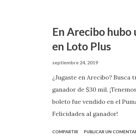
Puerto Rico felicita al feliz 
Juego Instantáneo ¡Coquí Bin
En Arecibo hubo 
la farmacia Yarimar de la Ur
en Loto Plus
San Juan ¡Enhorab
septiembre 24, 2019
¿Jugaste en Arecibo? Busca tu
ganador de $30 mil. ¡Tenemos
boleto fue vendido en el Pum
Felicidades al ganador!
COMPARTIR
PUBLICAR UN COMENTA