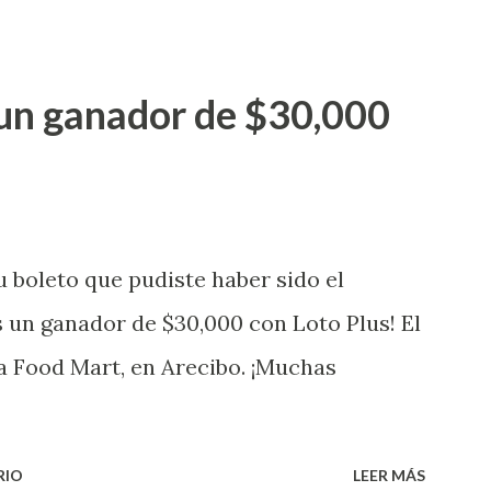
ganador de $25,000.00 dólares. Con en el
go! El cartón de ganador fue vendido en
un ganador de $30,000
banización Las Lomas en el Municipio de
uena que lo disfrute! ...
 boleto que pudiste haber sido el
 un ganador de $30,000 con Loto Plus! El
a Food Mart, en Arecibo. ¡Muchas
RIO
LEER MÁS