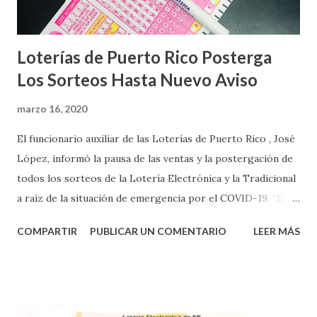
Loterías de Puerto Rico Posterga
Los Sorteos Hasta Nuevo Aviso
marzo 16, 2020
El funcionario auxiliar de las Loterías de Puerto Rico , José
López, informó la pausa de las ventas y la postergación de
todos los sorteos de la Lotería Electrónica y la Tradicional
a raíz de la situación de emergencia por el COVID-19. “En
conformidad con la Orden Ejecutiva OE-2020-023 y para
COMPARTIR
PUBLICAR UN COMENTARIO
LEER MÁS
proteger la salud de nuestros empleados, vendedores y
jugadores, todos las ventas y sorteos tanto de la Lotería
Electrónica como la Tradicional han sido suspendidos hasta
nuevo aviso. Esto incluye la venta de cartones de los juegos