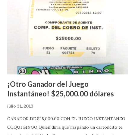
instantáneos”, indicó López. Sobre el sorteo de Powerball,
López explicó que el mismo se continuará realizando en los
Estados Unidos y los jugadores podrán conocer los
números ganadores del mismo a través de la página
electrónica de este sorteo: Lotería Electrónica “A todos
aquellos con jugadas anticipadas de los sorteos locales (
Loto, Revancha, Pega 2, Pega 3 Pega 4 ) se les informará
más adelante cuando se celebrarán dichos sorteos.
Mientras, que l...
¡Otro Ganador del Juego
Instantáneo! $25,000.00 dólares
julio 31, 2013
GANADOR DE $25,000.00 CON EL JUEGO INSTANTANEO
COQUI BINGO Quién diría que raspando un cartoncito te