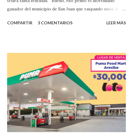
triara tanta felicidad. Bueno, eso pensó el afortunado
ganador del municipio de San Juan que raspando unos de
los tantos juegos inténtenos de la lotería electrónica
COMPARTIR
3 COMENTARIOS
LEER MÁS
obtuvo un premio de $25,000,00 dólares. Este es el anuncio
que ofreció la lotería electronica: Lotería Electrónica de
Puerto Rico felicita al feliz ganador de $25,000.00 dólares.
Con en el Juego Instantáneo ¡Coquí Bingo! El cartón de
ganador fue vendido en la farmacia Yarimar de la
Urbanización Las Lomas en el Municipio de San Juan
¡Enhorabuena que lo disfrute!
...