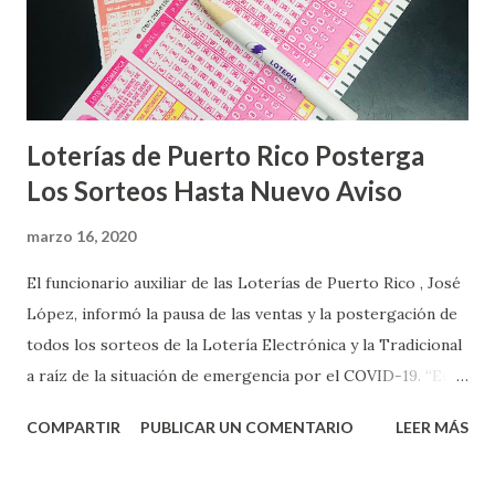
Loterías de Puerto Rico Posterga
Los Sorteos Hasta Nuevo Aviso
marzo 16, 2020
El funcionario auxiliar de las Loterías de Puerto Rico , José
López, informó la pausa de las ventas y la postergación de
todos los sorteos de la Lotería Electrónica y la Tradicional
a raíz de la situación de emergencia por el COVID-19. “En
conformidad con la Orden Ejecutiva OE-2020-023 y para
COMPARTIR
PUBLICAR UN COMENTARIO
LEER MÁS
proteger la salud de nuestros empleados, vendedores y
jugadores, todos las ventas y sorteos tanto de la Lotería