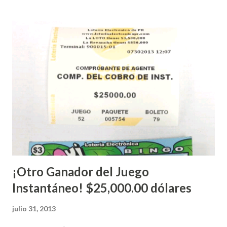
Electrónica como la Tradicional han sido suspendidos hasta
nuevo aviso. Esto incluye la venta de cartones de los juegos
instantáneos”, indicó López. Sobre el sorteo de Powerball,
López explicó que el mismo se continuará realizando en los
Estados Unidos y los jugadores podrán conocer los
números ganadores del mismo a través de la página
electrónica de este sorteo: Lotería Electrónica “A todos
aquellos con jugadas anticipadas de los sorteos locales (
Loto, Revancha, Pega 2, Pega 3 Pega 4 ) se les informará
más adelante cuando se celebrarán dichos sorteos.
Mientras, que l...
¡Otro Ganador del Juego
Instantáneo! $25,000.00 dólares
julio 31, 2013