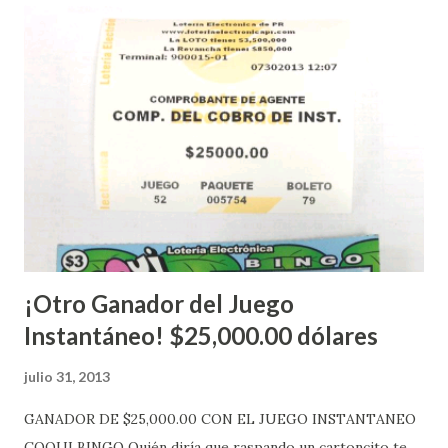
instantáneos”, indicó López. Sobre el sorteo de Powerball,
López explicó que el mismo se continuará realizando en los
Estados Unidos y los jugadores podrán conocer los
números ganadores del mismo a través de la página
electrónica de este sorteo: Lotería Electrónica “A todos
aquellos con jugadas anticipadas de los sorteos locales (
Loto, Revancha, Pega 2, Pega 3 Pega 4 ) se les informará
más adelante cuando se celebrarán dichos sorteos.
Mientras, que l...
¡Otro Ganador del Juego
Instantáneo! $25,000.00 dólares
julio 31, 2013
GANADOR DE $25,000.00 CON EL JUEGO INSTANTANEO
COQUI BINGO Quién diría que raspando un cartoncito te