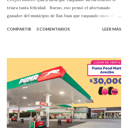
triara tanta felicidad. Bueno, eso pensó el afortunado
ganador del municipio de San Juan que raspando unos de
los tantos juegos inténtenos de la lotería electrónica
COMPARTIR
3 COMENTARIOS
LEER MÁS
obtuvo un premio de $25,000,00 dólares. Este es el anuncio
que ofreció la lotería electronica: Lotería Electrónica de
Puerto Rico felicita al feliz ganador de $25,000.00 dólares.
Con en el Juego Instantáneo ¡Coquí Bingo! El cartón de
ganador fue vendido en la farmacia Yarimar de la
Urbanización Las Lomas en el Municipio de San Juan
¡Enhorabuena que lo disfrute!
...