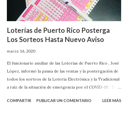
Loterías de Puerto Rico Posterga
Los Sorteos Hasta Nuevo Aviso
marzo 16, 2020
El funcionario auxiliar de las Loterías de Puerto Rico , José
López, informó la pausa de las ventas y la postergación de
todos los sorteos de la Lotería Electrónica y la Tradicional
a raíz de la situación de emergencia por el COVID-19. “En
conformidad con la Orden Ejecutiva OE-2020-023 y para
COMPARTIR
PUBLICAR UN COMENTARIO
LEER MÁS
proteger la salud de nuestros empleados, vendedores y
jugadores, todos las ventas y sorteos tanto de la Lotería
Electrónica como la Tradicional han sido suspendidos hasta
nuevo aviso. Esto incluye la venta de cartones de los juegos