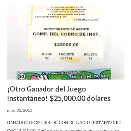
instantáneos”, indicó López. Sobre el sorteo de Powerball,
López explicó que el mismo se continuará realizando en los
Estados Unidos y los jugadores podrán conocer los
números ganadores del mismo a través de la página
electrónica de este sorteo: Lotería Electrónica “A todos
aquellos con jugadas anticipadas de los sorteos locales (
Loto, Revancha, Pega 2, Pega 3 Pega 4 ) se les informará
más adelante cuando se celebrarán dichos sorteos.
Mientras, que l...
¡Otro Ganador del Juego
Instantáneo! $25,000.00 dólares
julio 31, 2013
GANADOR DE $25,000.00 CON EL JUEGO INSTANTANEO
COQUI BINGO Quién diría que raspando un cartoncito te