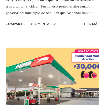
triara tanta felicidad. Bueno, eso pensó el afortunado
ganador del municipio de San Juan que raspando unos de
los tantos juegos inténtenos de la lotería electrónica
COMPARTIR
3 COMENTARIOS
LEER MÁS
obtuvo un premio de $25,000,00 dólares. Este es el anuncio
que ofreció la lotería electronica: Lotería Electrónica de
Puerto Rico felicita al feliz ganador de $25,000.00 dólares.
Con en el Juego Instantáneo ¡Coquí Bingo! El cartón de
ganador fue vendido en la farmacia Yarimar de la
Urbanización Las Lomas en el Municipio de San Juan
¡Enhorabuena que lo disfrute!
...