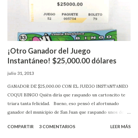
aquellos con jugadas anticipadas de los sorteos locales (
Loto, Revancha, Pega 2, Pega 3 Pega 4 ) se les informará
más adelante cuando se celebrarán dichos sorteos.
Mientras, que l...
¡Otro Ganador del Juego
Instantáneo! $25,000.00 dólares
julio 31, 2013
GANADOR DE $25,000.00 CON EL JUEGO INSTANTANEO
COQUI BINGO Quién diría que raspando un cartoncito te
triara tanta felicidad. Bueno, eso pensó el afortunado
ganador del municipio de San Juan que raspando unos de
los tantos juegos inténtenos de la lotería electrónica
COMPARTIR
3 COMENTARIOS
LEER MÁS
obtuvo un premio de $25,000,00 dólares. Este es el anuncio