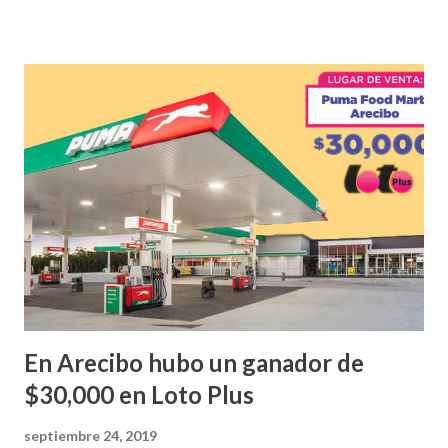
que ofreció la lotería electronica: Lotería Electrónica de
Puerto Rico felicita al feliz ganador de $25,000.00 dólares.
Con en el Juego Instantáneo ¡Coquí Bingo! El cartón de
ganador fue vendido en la farmacia Yarimar de la
Urbanización Las Lomas en el Municipio de San Juan
¡Enhorabuena que lo disfrute!
...
En Arecibo hubo un ganador de
$30,000 en Loto Plus
septiembre 24, 2019