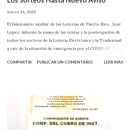
marzo 16, 2020
El funcionario auxiliar de las Loterías de Puerto Rico , José
López, informó la pausa de las ventas y la postergación de
todos los sorteos de la Lotería Electrónica y la Tradicional
a raíz de la situación de emergencia por el COVID-19. “En
conformidad con la Orden Ejecutiva OE-2020-023 y para
COMPARTIR
PUBLICAR UN COMENTARIO
LEER MÁS
proteger la salud de nuestros empleados, vendedores y
jugadores, todos las ventas y sorteos tanto de la Lotería
Electrónica como la Tradicional han sido suspendidos hasta
nuevo aviso. Esto incluye la venta de cartones de los juegos
instantáneos”, indicó López. Sobre el sorteo de Powerball,
López explicó que el mismo se continuará realizando en los
Estados Unidos y los jugadores podrán conocer los
números ganadores del mismo a través de la página
electrónica de este sorteo: Lotería Electrónica “A todos