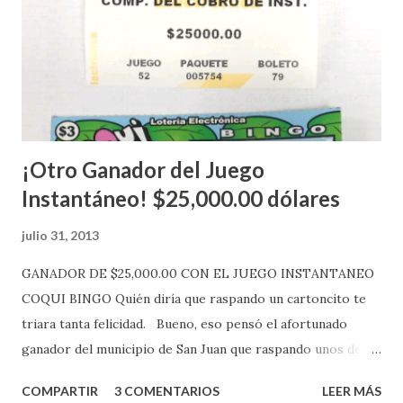
electrónica de este sorteo: Lotería Electrónica “A todos
aquellos con jugadas anticipadas de los sorteos locales (
Loto, Revancha, Pega 2, Pega 3 Pega 4 ) se les informará
más adelante cuando se celebrarán dichos sorteos.
Mientras, que l...
¡Otro Ganador del Juego
Instantáneo! $25,000.00 dólares
julio 31, 2013
GANADOR DE $25,000.00 CON EL JUEGO INSTANTANEO
COQUI BINGO Quién diría que raspando un cartoncito te
triara tanta felicidad. Bueno, eso pensó el afortunado
ganador del municipio de San Juan que raspando unos de
los tantos juegos inténtenos de la lotería electrónica
COMPARTIR
3 COMENTARIOS
LEER MÁS
obtuvo un premio de $25,000,00 dólares. Este es el anuncio