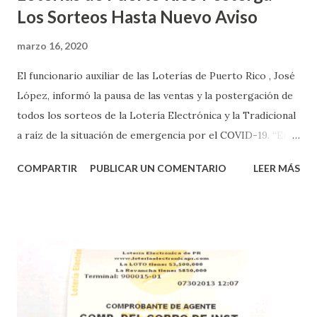
Los Sorteos Hasta Nuevo Aviso
marzo 16, 2020
El funcionario auxiliar de las Loterías de Puerto Rico , José
López, informó la pausa de las ventas y la postergación de
todos los sorteos de la Lotería Electrónica y la Tradicional
a raíz de la situación de emergencia por el COVID-19. “En
conformidad con la Orden Ejecutiva OE-2020-023 y para
COMPARTIR
PUBLICAR UN COMENTARIO
LEER MÁS
proteger la salud de nuestros empleados, vendedores y
jugadores, todos las ventas y sorteos tanto de la Lotería
Electrónica como la Tradicional han sido suspendidos hasta
nuevo aviso. Esto incluye la venta de cartones de los juegos
instantáneos”, indicó López. Sobre el sorteo de Powerball,
López explicó que el mismo se continuará realizando en los
Estados Unidos y los jugadores podrán conocer los
números ganadores del mismo a través de la página