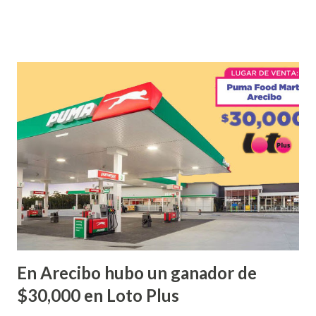
que ofreció la lotería electronica: Lotería Electrónica de
Puerto Rico felicita al feliz ganador de $25,000.00 dólares.
Con en el Juego Instantáneo ¡Coquí Bingo! El cartón de
ganador fue vendido en la farmacia Yarimar de la
Urbanización Las Lomas en el Municipio de San Juan
¡Enhorabuena que lo disfrute!
...
En Arecibo hubo un ganador de
$30,000 en Loto Plus