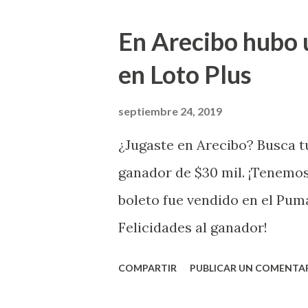
Juego Instantáneo ¡Coquí Bin
En Arecibo hubo 
la farmacia Yarimar de la Ur
en Loto Plus
San Juan ¡Enhorab
septiembre 24, 2019
¿Jugaste en Arecibo? Busca tu
ganador de $30 mil. ¡Tenemos
boleto fue vendido en el Pum
Felicidades al ganador!
COMPARTIR
PUBLICAR UN COMENTA