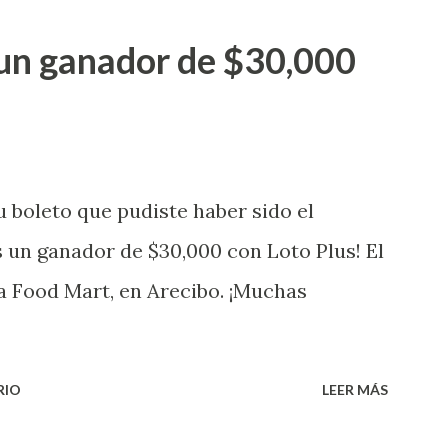
go! El cartón de ganador fue vendido en
un ganador de $30,000
banización Las Lomas en el Municipio de
uena que lo disfrute! ...
 boleto que pudiste haber sido el
 un ganador de $30,000 con Loto Plus! El
a Food Mart, en Arecibo. ¡Muchas
RIO
LEER MÁS