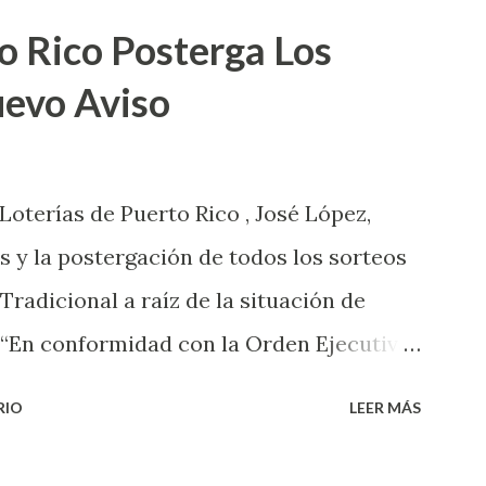
o Rico Posterga Los
uevo Aviso
 Loterías de Puerto Rico , José López,
s y la postergación de todos los sorteos
 Tradicional a raíz de la situación de
 “En conformidad con la Orden Ejecutiva
 la salud de nuestros empleados,
RIO
LEER MÁS
 las ventas y sorteos tanto de la Lotería
onal han sido suspendidos hasta nuevo