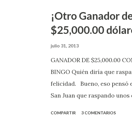
aviso. Esto incluye la venta 
¡Otro Ganador de
indicó López. Sobre el sorteo
$25,000.00 dólar
mismo se continuará realizan
jugadores podrán conocer lo
julio 31, 2013
de la página electrónica de e
GANADOR DE $25,000.00 C
aquellos con jugadas anticipa
BINGO Quién diría que raspan
Revancha, Pega 2, Pega 3 Pega
felicidad. Bueno, eso pensó 
cuando se celebrarán dichos s
San Juan que raspando unos d
lotería electrónica obtuvo un
COMPARTIR
3 COMENTARIOS
anuncio que ofreció la loterí
Puerto Rico felicita al feliz 