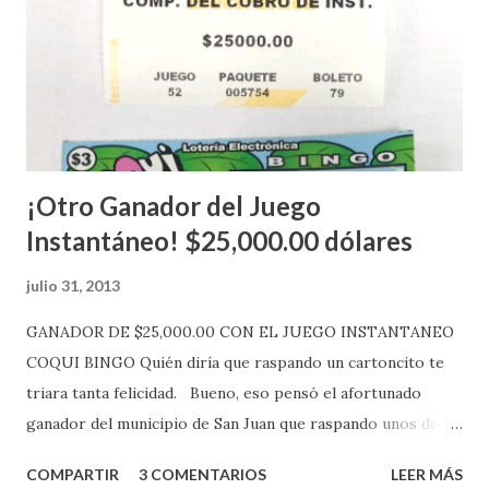
electrónica de este sorteo: Lotería Electrónica “A todos
aquellos con jugadas anticipadas de los sorteos locales (
Loto, Revancha, Pega 2, Pega 3 Pega 4 ) se les informará
más adelante cuando se celebrarán dichos sorteos.
Mientras, que l...
¡Otro Ganador del Juego
Instantáneo! $25,000.00 dólares
julio 31, 2013
GANADOR DE $25,000.00 CON EL JUEGO INSTANTANEO
COQUI BINGO Quién diría que raspando un cartoncito te
triara tanta felicidad. Bueno, eso pensó el afortunado
ganador del municipio de San Juan que raspando unos de
los tantos juegos inténtenos de la lotería electrónica
COMPARTIR
3 COMENTARIOS
LEER MÁS
obtuvo un premio de $25,000,00 dólares. Este es el anuncio