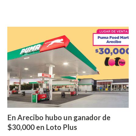
que ofreció la lotería electronica: Lotería Electrónica de
Puerto Rico felicita al feliz ganador de $25,000.00 dólares.
Con en el Juego Instantáneo ¡Coquí Bingo! El cartón de
ganador fue vendido en la farmacia Yarimar de la
Urbanización Las Lomas en el Municipio de San Juan
¡Enhorabuena que lo disfrute!
...
En Arecibo hubo un ganador de
$30,000 en Loto Plus