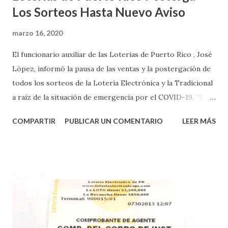
Los Sorteos Hasta Nuevo Aviso
marzo 16, 2020
El funcionario auxiliar de las Loterías de Puerto Rico , José
López, informó la pausa de las ventas y la postergación de
todos los sorteos de la Lotería Electrónica y la Tradicional
a raíz de la situación de emergencia por el COVID-19. “En
conformidad con la Orden Ejecutiva OE-2020-023 y para
COMPARTIR
PUBLICAR UN COMENTARIO
LEER MÁS
proteger la salud de nuestros empleados, vendedores y
jugadores, todos las ventas y sorteos tanto de la Lotería
Electrónica como la Tradicional han sido suspendidos hasta
nuevo aviso. Esto incluye la venta de cartones de los juegos
instantáneos”, indicó López. Sobre el sorteo de Powerball,
López explicó que el mismo se continuará realizando en los
Estados Unidos y los jugadores podrán conocer los
números ganadores del mismo a través de la página