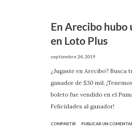
Puerto Rico felicita al feliz 
Juego Instantáneo ¡Coquí Bin
En Arecibo hubo 
la farmacia Yarimar de la Ur
en Loto Plus
San Juan ¡Enhorab
septiembre 24, 2019
¿Jugaste en Arecibo? Busca tu
ganador de $30 mil. ¡Tenemos
boleto fue vendido en el Pum
Felicidades al ganador!
COMPARTIR
PUBLICAR UN COMENTA