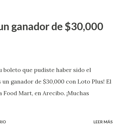
ganador de $25,000.00 dólares. Con en el
go! El cartón de ganador fue vendido en
un ganador de $30,000
banización Las Lomas en el Municipio de
uena que lo disfrute! ...
 boleto que pudiste haber sido el
 un ganador de $30,000 con Loto Plus! El
a Food Mart, en Arecibo. ¡Muchas
RIO
LEER MÁS