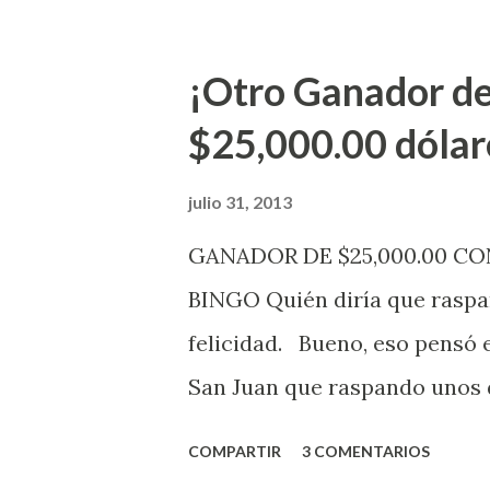
Electrónica como la Tradici
aviso. Esto incluye la venta 
¡Otro Ganador de
indicó López. Sobre el sorteo
$25,000.00 dólar
mismo se continuará realizan
jugadores podrán conocer lo
julio 31, 2013
de la página electrónica de e
GANADOR DE $25,000.00 C
aquellos con jugadas anticipa
BINGO Quién diría que raspan
Revancha, Pega 2, Pega 3 Pega
felicidad. Bueno, eso pensó 
cuando se celebrarán dichos s
San Juan que raspando unos d
lotería electrónica obtuvo un
COMPARTIR
3 COMENTARIOS
anuncio que ofreció la loterí