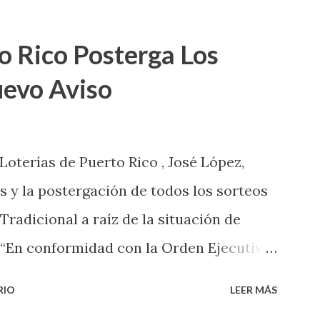
o Rico Posterga Los
uevo Aviso
 Loterías de Puerto Rico , José López,
s y la postergación de todos los sorteos
 Tradicional a raíz de la situación de
 “En conformidad con la Orden Ejecutiva
 la salud de nuestros empleados,
RIO
LEER MÁS
 las ventas y sorteos tanto de la Lotería