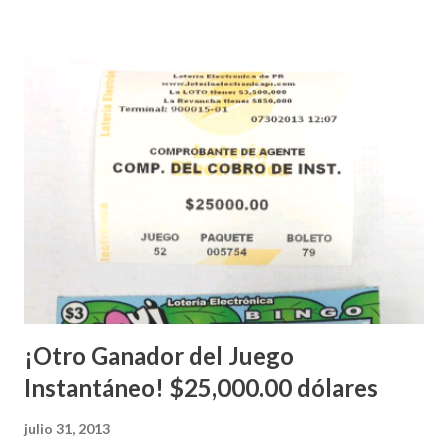
Electrónica como la Tradicional han sido suspendidos hasta
nuevo aviso. Esto incluye la venta de cartones de los juegos
instantáneos”, indicó López. Sobre el sorteo de Powerball,
López explicó que el mismo se continuará realizando en los
Estados Unidos y los jugadores podrán conocer los
números ganadores del mismo a través de la página
electrónica de este sorteo: Lotería Electrónica “A todos
aquellos con jugadas anticipadas de los sorteos locales (
Loto, Revancha, Pega 2, Pega 3 Pega 4 ) se les informará
más adelante cuando se celebrarán dichos sorteos.
Mientras, que l...
¡Otro Ganador del Juego
Instantáneo! $25,000.00 dólares
julio 31, 2013