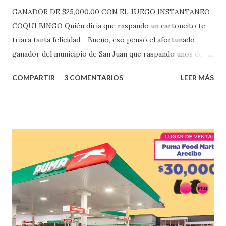
GANADOR DE $25,000.00 CON EL JUEGO INSTANTANEO
COQUI BINGO Quién diría que raspando un cartoncito te
triara tanta felicidad. Bueno, eso pensó el afortunado
ganador del municipio de San Juan que raspando unos de
los tantos juegos inténtenos de la lotería electrónica
COMPARTIR
3 COMENTARIOS
LEER MÁS
obtuvo un premio de $25,000,00 dólares. Este es el anuncio
que ofreció la lotería electronica: Lotería Electrónica de
Puerto Rico felicita al feliz ganador de $25,000.00 dólares.
Con en el Juego Instantáneo ¡Coquí Bingo! El cartón de
ganador fue vendido en la farmacia Yarimar de la
Urbanización Las Lomas en el Municipio de San Juan
¡Enhorabuena que lo disfrute!
...