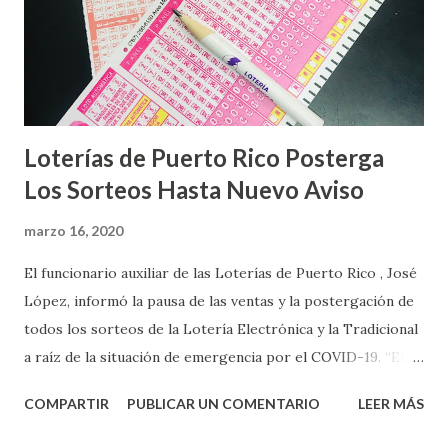
Loterías de Puerto Rico Posterga
Los Sorteos Hasta Nuevo Aviso
marzo 16, 2020
El funcionario auxiliar de las Loterías de Puerto Rico , José
López, informó la pausa de las ventas y la postergación de
todos los sorteos de la Lotería Electrónica y la Tradicional
a raíz de la situación de emergencia por el COVID-19. “En
conformidad con la Orden Ejecutiva OE-2020-023 y para
COMPARTIR
PUBLICAR UN COMENTARIO
LEER MÁS
proteger la salud de nuestros empleados, vendedores y
jugadores, todos las ventas y sorteos tanto de la Lotería