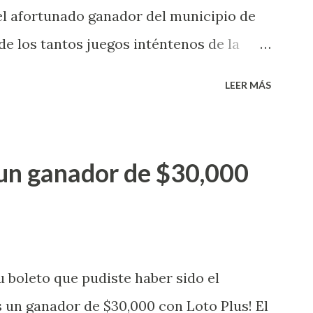
 4 ) se les informará más adelante
el afortunado ganador del municipio de
orteos. Mientras, que l...
e los tantos juegos inténtenos de la
 premio de $25,000,00 dólares. Este es el
LEER MÁS
a electronica: Lotería Electrónica de
ganador de $25,000.00 dólares. Con en el
go! El cartón de ganador fue vendido en
un ganador de $30,000
banización Las Lomas en el Municipio de
uena que lo disfrute! ...
 boleto que pudiste haber sido el
 un ganador de $30,000 con Loto Plus! El