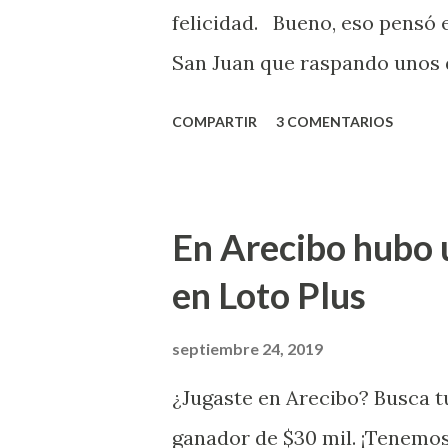
Revancha, Pega 2, Pega 3 Pega
felicidad. Bueno, eso pensó 
cuando se celebrarán dichos s
San Juan que raspando unos d
lotería electrónica obtuvo un
COMPARTIR
3 COMENTARIOS
anuncio que ofreció la loterí
Puerto Rico felicita al feliz 
Juego Instantáneo ¡Coquí Bin
En Arecibo hubo 
la farmacia Yarimar de la Ur
en Loto Plus
San Juan ¡Enhorab
septiembre 24, 2019
¿Jugaste en Arecibo? Busca tu
ganador de $30 mil. ¡Tenemos