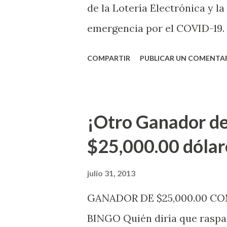
de la Lotería Electrónica y la
emergencia por el COVID-19.
OE-2020-023 y para proteger
COMPARTIR
PUBLICAR UN COMENTA
vendedores y jugadores, todos
Electrónica como la Tradici
aviso. Esto incluye la venta 
¡Otro Ganador de
indicó López. Sobre el sorteo
$25,000.00 dólar
mismo se continuará realizan
jugadores podrán conocer lo
julio 31, 2013
de la página electrónica de e
GANADOR DE $25,000.00 C
aquellos con jugadas anticipa
BINGO Quién diría que raspan