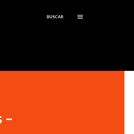
BUSCAR
s –