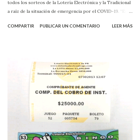
todos los sorteos de la Lotería Electrónica y la Tradicional
a raíz de la situación de emergencia por el COVID-19. “En
conformidad con la Orden Ejecutiva OE-2020-023 y para
COMPARTIR
PUBLICAR UN COMENTARIO
LEER MÁS
proteger la salud de nuestros empleados, vendedores y
jugadores, todos las ventas y sorteos tanto de la Lotería
Electrónica como la Tradicional han sido suspendidos hasta
nuevo aviso. Esto incluye la venta de cartones de los juegos
instantáneos”, indicó López. Sobre el sorteo de Powerball,
López explicó que el mismo se continuará realizando en los
Estados Unidos y los jugadores podrán conocer los
números ganadores del mismo a través de la página
electrónica de este sorteo: Lotería Electrónica “A todos
aquellos con jugadas anticipadas de los sorteos locales (
Loto, Revancha, Pega 2, Pega 3 Pega 4 ) se les informará
más adelante cuando se celebrarán dichos sorteos.
Mientras, que l...