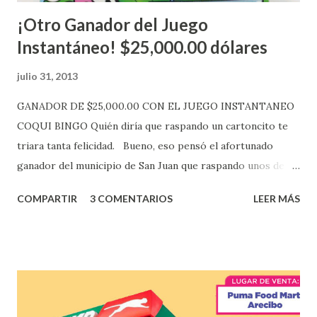
¡Otro Ganador del Juego
Instantáneo! $25,000.00 dólares
julio 31, 2013
GANADOR DE $25,000.00 CON EL JUEGO INSTANTANEO
COQUI BINGO Quién diría que raspando un cartoncito te
triara tanta felicidad. Bueno, eso pensó el afortunado
ganador del municipio de San Juan que raspando unos de
los tantos juegos inténtenos de la lotería electrónica
COMPARTIR
3 COMENTARIOS
LEER MÁS
obtuvo un premio de $25,000,00 dólares. Este es el anuncio
que ofreció la lotería electronica: Lotería Electrónica de
Puerto Rico felicita al feliz ganador de $25,000.00 dólares.
Con en el Juego Instantáneo ¡Coquí Bingo! El cartón de
ganador fue vendido en la farmacia Yarimar de la
Urbanización Las Lomas en el Municipio de San Juan