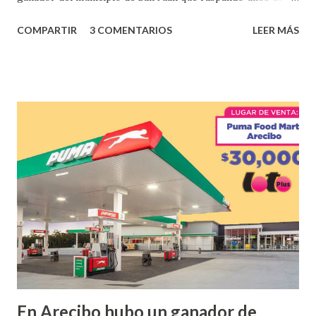
los tantos juegos inténtenos de la lotería electrónica
COMPARTIR
3 COMENTARIOS
LEER MÁS
obtuvo un premio de $25,000,00 dólares. Este es el anuncio
que ofreció la lotería electronica: Lotería Electrónica de
Puerto Rico felicita al feliz ganador de $25,000.00 dólares.
Con en el Juego Instantáneo ¡Coquí Bingo! El cartón de
ganador fue vendido en la farmacia Yarimar de la
Urbanización Las Lomas en el Municipio de San Juan
¡Enhorabuena que lo disfrute!
...
En Arecibo hubo un ganador de