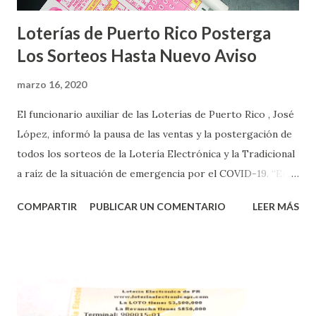
Loterías de Puerto Rico Posterga
Los Sorteos Hasta Nuevo Aviso
marzo 16, 2020
El funcionario auxiliar de las Loterías de Puerto Rico , José
López, informó la pausa de las ventas y la postergación de
todos los sorteos de la Lotería Electrónica y la Tradicional
a raíz de la situación de emergencia por el COVID-19. “En
conformidad con la Orden Ejecutiva OE-2020-023 y para
COMPARTIR
PUBLICAR UN COMENTARIO
LEER MÁS
proteger la salud de nuestros empleados, vendedores y
jugadores, todos las ventas y sorteos tanto de la Lotería
Electrónica como la Tradicional han sido suspendidos hasta
nuevo aviso. Esto incluye la venta de cartones de los juegos
instantáneos”, indicó López. Sobre el sorteo de Powerball,
López explicó que el mismo se continuará realizando en los