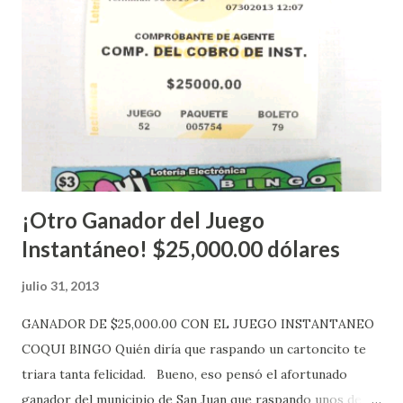
Estados Unidos y los jugadores podrán conocer los
números ganadores del mismo a través de la página
electrónica de este sorteo: Lotería Electrónica “A todos
aquellos con jugadas anticipadas de los sorteos locales (
Loto, Revancha, Pega 2, Pega 3 Pega 4 ) se les informará
más adelante cuando se celebrarán dichos sorteos.
Mientras, que l...
¡Otro Ganador del Juego
Instantáneo! $25,000.00 dólares
julio 31, 2013
GANADOR DE $25,000.00 CON EL JUEGO INSTANTANEO
COQUI BINGO Quién diría que raspando un cartoncito te
triara tanta felicidad. Bueno, eso pensó el afortunado
ganador del municipio de San Juan que raspando unos de