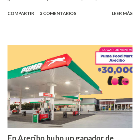
los tantos juegos inténtenos de la lotería electrónica
COMPARTIR
3 COMENTARIOS
LEER MÁS
obtuvo un premio de $25,000,00 dólares. Este es el anuncio
que ofreció la lotería electronica: Lotería Electrónica de
Puerto Rico felicita al feliz ganador de $25,000.00 dólares.
Con en el Juego Instantáneo ¡Coquí Bingo! El cartón de
ganador fue vendido en la farmacia Yarimar de la
Urbanización Las Lomas en el Municipio de San Juan
¡Enhorabuena que lo disfrute!
...
En Arecibo hubo un ganador de