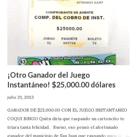
Estados Unidos y los jugadores podrán conocer los
números ganadores del mismo a través de la página
electrónica de este sorteo: Lotería Electrónica “A todos
aquellos con jugadas anticipadas de los sorteos locales (
Loto, Revancha, Pega 2, Pega 3 Pega 4 ) se les informará
más adelante cuando se celebrarán dichos sorteos.
Mientras, que l...
¡Otro Ganador del Juego
Instantáneo! $25,000.00 dólares
julio 31, 2013
GANADOR DE $25,000.00 CON EL JUEGO INSTANTANEO
COQUI BINGO Quién diría que raspando un cartoncito te
triara tanta felicidad. Bueno, eso pensó el afortunado
ganador del municipio de San Juan que raspando unos de