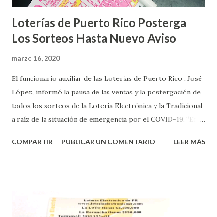
Loterías de Puerto Rico Posterga
Los Sorteos Hasta Nuevo Aviso
marzo 16, 2020
El funcionario auxiliar de las Loterías de Puerto Rico , José
López, informó la pausa de las ventas y la postergación de
todos los sorteos de la Lotería Electrónica y la Tradicional
a raíz de la situación de emergencia por el COVID-19. “En
conformidad con la Orden Ejecutiva OE-2020-023 y para
COMPARTIR
PUBLICAR UN COMENTARIO
LEER MÁS
proteger la salud de nuestros empleados, vendedores y
jugadores, todos las ventas y sorteos tanto de la Lotería
Electrónica como la Tradicional han sido suspendidos hasta
nuevo aviso. Esto incluye la venta de cartones de los juegos
instantáneos”, indicó López. Sobre el sorteo de Powerball,
López explicó que el mismo se continuará realizando en los