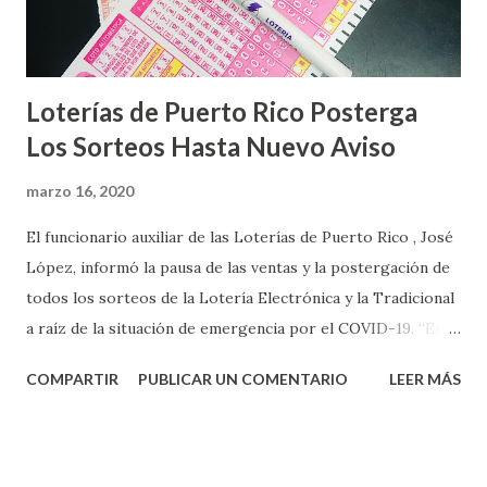
Loterías de Puerto Rico Posterga
Los Sorteos Hasta Nuevo Aviso
marzo 16, 2020
El funcionario auxiliar de las Loterías de Puerto Rico , José
López, informó la pausa de las ventas y la postergación de
todos los sorteos de la Lotería Electrónica y la Tradicional
a raíz de la situación de emergencia por el COVID-19. “En
conformidad con la Orden Ejecutiva OE-2020-023 y para
COMPARTIR
PUBLICAR UN COMENTARIO
LEER MÁS
proteger la salud de nuestros empleados, vendedores y
jugadores, todos las ventas y sorteos tanto de la Lotería
Electrónica como la Tradicional han sido suspendidos hasta
nuevo aviso. Esto incluye la venta de cartones de los juegos