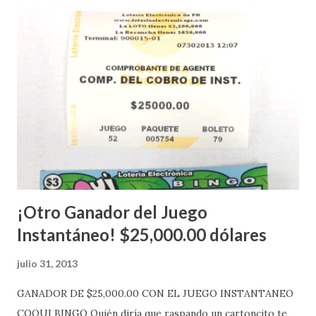
instantáneos”, indicó López. Sobre el sorteo de Powerball,
López explicó que el mismo se continuará realizando en los
Estados Unidos y los jugadores podrán conocer los
números ganadores del mismo a través de la página
electrónica de este sorteo: Lotería Electrónica “A todos
aquellos con jugadas anticipadas de los sorteos locales (
Loto, Revancha, Pega 2, Pega 3 Pega 4 ) se les informará
más adelante cuando se celebrarán dichos sorteos.
Mientras, que l...
¡Otro Ganador del Juego
Instantáneo! $25,000.00 dólares
julio 31, 2013
GANADOR DE $25,000.00 CON EL JUEGO INSTANTANEO
COQUI BINGO Quién diría que raspando un cartoncito te