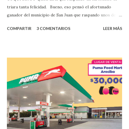
triara tanta felicidad. Bueno, eso pensó el afortunado
ganador del municipio de San Juan que raspando unos de
los tantos juegos inténtenos de la lotería electrónica
COMPARTIR
3 COMENTARIOS
LEER MÁS
obtuvo un premio de $25,000,00 dólares. Este es el anuncio
que ofreció la lotería electronica: Lotería Electrónica de
Puerto Rico felicita al feliz ganador de $25,000.00 dólares.
Con en el Juego Instantáneo ¡Coquí Bingo! El cartón de
ganador fue vendido en la farmacia Yarimar de la
Urbanización Las Lomas en el Municipio de San Juan
¡Enhorabuena que lo disfrute!
...