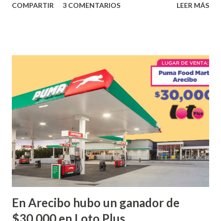
COMPARTIR
3 COMENTARIOS
LEER MÁS
obtuvo un premio de $25,000,00 dólares. Este es el anuncio
que ofreció la lotería electronica: Lotería Electrónica de
Puerto Rico felicita al feliz ganador de $25,000.00 dólares.
Con en el Juego Instantáneo ¡Coquí Bingo! El cartón de
ganador fue vendido en la farmacia Yarimar de la
Urbanización Las Lomas en el Municipio de San Juan
¡Enhorabuena que lo disfrute!
...
En Arecibo hubo un ganador de
$30,000 en Loto Plus