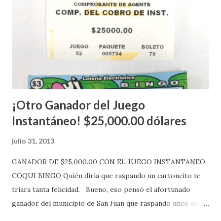
números ganadores del mismo a través de la página
electrónica de este sorteo: Lotería Electrónica “A todos
aquellos con jugadas anticipadas de los sorteos locales (
Loto, Revancha, Pega 2, Pega 3 Pega 4 ) se les informará
más adelante cuando se celebrarán dichos sorteos.
Mientras, que l...
¡Otro Ganador del Juego
Instantáneo! $25,000.00 dólares
julio 31, 2013
GANADOR DE $25,000.00 CON EL JUEGO INSTANTANEO
COQUI BINGO Quién diría que raspando un cartoncito te
triara tanta felicidad. Bueno, eso pensó el afortunado
ganador del municipio de San Juan que raspando unos de
los tantos juegos inténtenos de la lotería electrónica