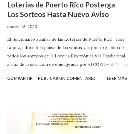
Loterías de Puerto Rico Posterga
Los Sorteos Hasta Nuevo Aviso
marzo 16, 2020
El funcionario auxiliar de las Loterías de Puerto Rico , José
López, informó la pausa de las ventas y la postergación de
todos los sorteos de la Lotería Electrónica y la Tradicional
a raíz de la situación de emergencia por el COVID-19. “En
conformidad con la Orden Ejecutiva OE-2020-023 y para
COMPARTIR
PUBLICAR UN COMENTARIO
LEER MÁS
proteger la salud de nuestros empleados, vendedores y
jugadores, todos las ventas y sorteos tanto de la Lotería
Electrónica como la Tradicional han sido suspendidos hasta
nuevo aviso. Esto incluye la venta de cartones de los juegos
instantáneos”, indicó López. Sobre el sorteo de Powerball,
López explicó que el mismo se continuará realizando en los
Estados Unidos y los jugadores podrán conocer los