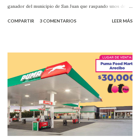
ganador del municipio de San Juan que raspando unos de
los tantos juegos inténtenos de la lotería electrónica
COMPARTIR
3 COMENTARIOS
LEER MÁS
obtuvo un premio de $25,000,00 dólares. Este es el anuncio
que ofreció la lotería electronica: Lotería Electrónica de
Puerto Rico felicita al feliz ganador de $25,000.00 dólares.
Con en el Juego Instantáneo ¡Coquí Bingo! El cartón de
ganador fue vendido en la farmacia Yarimar de la
Urbanización Las Lomas en el Municipio de San Juan
¡Enhorabuena que lo disfrute!
...