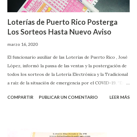
Loterías de Puerto Rico Posterga
Los Sorteos Hasta Nuevo Aviso
marzo 16, 2020
El funcionario auxiliar de las Loterías de Puerto Rico , José
López, informó la pausa de las ventas y la postergación de
todos los sorteos de la Lotería Electrónica y la Tradicional
a raíz de la situación de emergencia por el COVID-19. “En
conformidad con la Orden Ejecutiva OE-2020-023 y para
COMPARTIR
PUBLICAR UN COMENTARIO
LEER MÁS
proteger la salud de nuestros empleados, vendedores y
jugadores, todos las ventas y sorteos tanto de la Lotería
Electrónica como la Tradicional han sido suspendidos hasta
nuevo aviso. Esto incluye la venta de cartones de los juegos
instantáneos”, indicó López. Sobre el sorteo de Powerball,