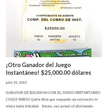
López explicó que el mismo se continuará realizando en los
Estados Unidos y los jugadores podrán conocer los
números ganadores del mismo a través de la página
electrónica de este sorteo: Lotería Electrónica “A todos
aquellos con jugadas anticipadas de los sorteos locales (
Loto, Revancha, Pega 2, Pega 3 Pega 4 ) se les informará
más adelante cuando se celebrarán dichos sorteos.
Mientras, que l...
¡Otro Ganador del Juego
Instantáneo! $25,000.00 dólares
julio 31, 2013
GANADOR DE $25,000.00 CON EL JUEGO INSTANTANEO
COQUI BINGO Quién diría que raspando un cartoncito te
triara tanta felicidad. Bueno, eso pensó el afortunado