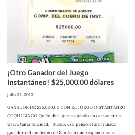
Estados Unidos y los jugadores podrán conocer los
números ganadores del mismo a través de la página
electrónica de este sorteo: Lotería Electrónica “A todos
aquellos con jugadas anticipadas de los sorteos locales (
Loto, Revancha, Pega 2, Pega 3 Pega 4 ) se les informará
más adelante cuando se celebrarán dichos sorteos.
Mientras, que l...
¡Otro Ganador del Juego
Instantáneo! $25,000.00 dólares
julio 31, 2013
GANADOR DE $25,000.00 CON EL JUEGO INSTANTANEO
COQUI BINGO Quién diría que raspando un cartoncito te
triara tanta felicidad. Bueno, eso pensó el afortunado
ganador del municipio de San Juan que raspando unos de