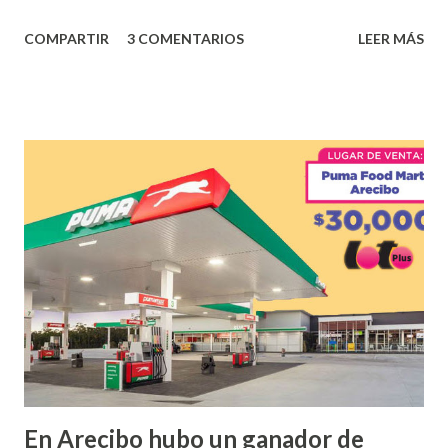
los tantos juegos inténtenos de la lotería electrónica
COMPARTIR
3 COMENTARIOS
LEER MÁS
obtuvo un premio de $25,000,00 dólares. Este es el anuncio
que ofreció la lotería electronica: Lotería Electrónica de
Puerto Rico felicita al feliz ganador de $25,000.00 dólares.
Con en el Juego Instantáneo ¡Coquí Bingo! El cartón de
ganador fue vendido en la farmacia Yarimar de la
Urbanización Las Lomas en el Municipio de San Juan
¡Enhorabuena que lo disfrute!
...
En Arecibo hubo un ganador de