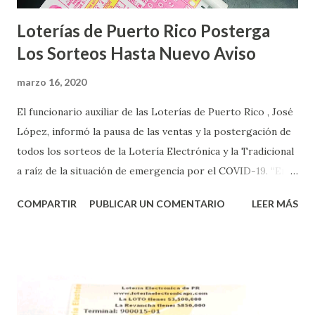
Loterías de Puerto Rico Posterga
Los Sorteos Hasta Nuevo Aviso
marzo 16, 2020
El funcionario auxiliar de las Loterías de Puerto Rico , José
López, informó la pausa de las ventas y la postergación de
todos los sorteos de la Lotería Electrónica y la Tradicional
a raíz de la situación de emergencia por el COVID-19. “En
conformidad con la Orden Ejecutiva OE-2020-023 y para
COMPARTIR
PUBLICAR UN COMENTARIO
LEER MÁS
proteger la salud de nuestros empleados, vendedores y
jugadores, todos las ventas y sorteos tanto de la Lotería
Electrónica como la Tradicional han sido suspendidos hasta
nuevo aviso. Esto incluye la venta de cartones de los juegos
instantáneos”, indicó López. Sobre el sorteo de Powerball,
López explicó que el mismo se continuará realizando en los