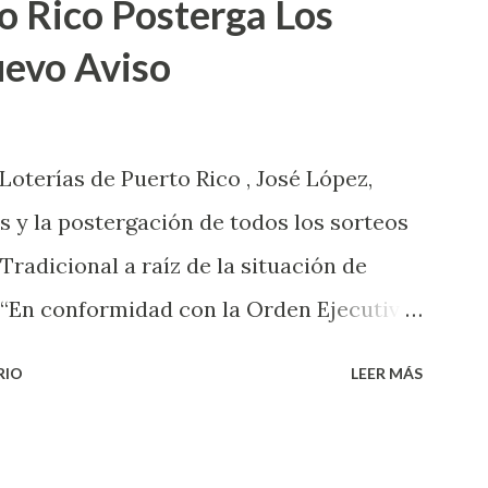
o Rico Posterga Los
uevo Aviso
 Loterías de Puerto Rico , José López,
s y la postergación de todos los sorteos
 Tradicional a raíz de la situación de
 “En conformidad con la Orden Ejecutiva
 la salud de nuestros empleados,
RIO
LEER MÁS
 las ventas y sorteos tanto de la Lotería
onal han sido suspendidos hasta nuevo
de cartones de los juegos instantáneos”,