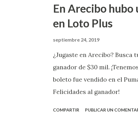
Juego Instantáneo ¡Coquí Bin
En Arecibo hubo 
la farmacia Yarimar de la Ur
en Loto Plus
San Juan ¡Enhorab
septiembre 24, 2019
¿Jugaste en Arecibo? Busca tu
ganador de $30 mil. ¡Tenemos
boleto fue vendido en el Pum
Felicidades al ganador!
COMPARTIR
PUBLICAR UN COMENTA