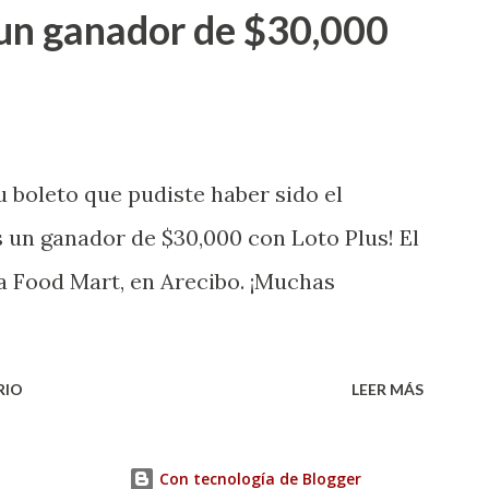
go! El cartón de ganador fue vendido en
un ganador de $30,000
banización Las Lomas en el Municipio de
uena que lo disfrute! ...
 boleto que pudiste haber sido el
 un ganador de $30,000 con Loto Plus! El
a Food Mart, en Arecibo. ¡Muchas
RIO
LEER MÁS
Con tecnología de Blogger