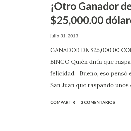
¡Otro Ganador de
indicó López. Sobre el sorteo
$25,000.00 dólar
mismo se continuará realizan
jugadores podrán conocer lo
julio 31, 2013
de la página electrónica de e
GANADOR DE $25,000.00 C
aquellos con jugadas anticipa
BINGO Quién diría que raspan
Revancha, Pega 2, Pega 3 Pega
felicidad. Bueno, eso pensó 
cuando se celebrarán dichos s
San Juan que raspando unos d
lotería electrónica obtuvo un
COMPARTIR
3 COMENTARIOS
anuncio que ofreció la loterí
Puerto Rico felicita al feliz 