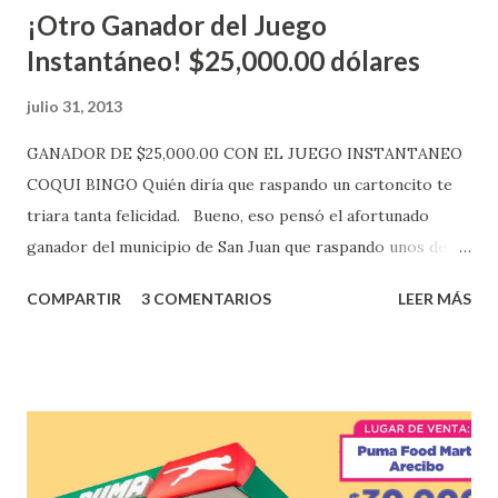
¡Otro Ganador del Juego
Instantáneo! $25,000.00 dólares
julio 31, 2013
GANADOR DE $25,000.00 CON EL JUEGO INSTANTANEO
COQUI BINGO Quién diría que raspando un cartoncito te
triara tanta felicidad. Bueno, eso pensó el afortunado
ganador del municipio de San Juan que raspando unos de
los tantos juegos inténtenos de la lotería electrónica
COMPARTIR
3 COMENTARIOS
LEER MÁS
obtuvo un premio de $25,000,00 dólares. Este es el anuncio
que ofreció la lotería electronica: Lotería Electrónica de
Puerto Rico felicita al feliz ganador de $25,000.00 dólares.
Con en el Juego Instantáneo ¡Coquí Bingo! El cartón de
ganador fue vendido en la farmacia Yarimar de la
Urbanización Las Lomas en el Municipio de San Juan
¡Enhorabuena que lo disfrute!