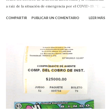
a raíz de la situación de emergencia por el COVID-19. “En
conformidad con la Orden Ejecutiva OE-2020-023 y para
COMPARTIR
PUBLICAR UN COMENTARIO
LEER MÁS
proteger la salud de nuestros empleados, vendedores y
jugadores, todos las ventas y sorteos tanto de la Lotería
Electrónica como la Tradicional han sido suspendidos hasta
nuevo aviso. Esto incluye la venta de cartones de los juegos
instantáneos”, indicó López. Sobre el sorteo de Powerball,
López explicó que el mismo se continuará realizando en los
Estados Unidos y los jugadores podrán conocer los
números ganadores del mismo a través de la página
electrónica de este sorteo: Lotería Electrónica “A todos
aquellos con jugadas anticipadas de los sorteos locales (
Loto, Revancha, Pega 2, Pega 3 Pega 4 ) se les informará
más adelante cuando se celebrarán dichos sorteos.
Mientras, que l...