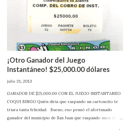
números ganadores del mismo a través de la página
electrónica de este sorteo: Lotería Electrónica “A todos
aquellos con jugadas anticipadas de los sorteos locales (
Loto, Revancha, Pega 2, Pega 3 Pega 4 ) se les informará
más adelante cuando se celebrarán dichos sorteos.
Mientras, que l...
¡Otro Ganador del Juego
Instantáneo! $25,000.00 dólares
julio 31, 2013
GANADOR DE $25,000.00 CON EL JUEGO INSTANTANEO
COQUI BINGO Quién diría que raspando un cartoncito te
triara tanta felicidad. Bueno, eso pensó el afortunado
ganador del municipio de San Juan que raspando unos de
los tantos juegos inténtenos de la lotería electrónica