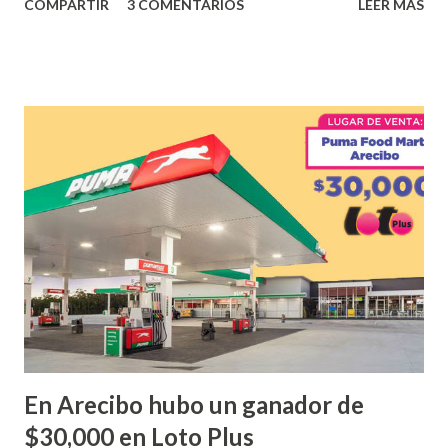
COMPARTIR
3 COMENTARIOS
LEER MÁS
obtuvo un premio de $25,000,00 dólares. Este es el anuncio
que ofreció la lotería electronica: Lotería Electrónica de
Puerto Rico felicita al feliz ganador de $25,000.00 dólares.
Con en el Juego Instantáneo ¡Coquí Bingo! El cartón de
ganador fue vendido en la farmacia Yarimar de la
Urbanización Las Lomas en el Municipio de San Juan
¡Enhorabuena que lo disfrute!
...
En Arecibo hubo un ganador de
$30,000 en Loto Plus