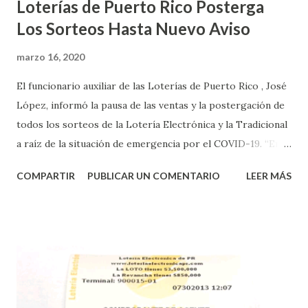
Loterías de Puerto Rico Posterga
Los Sorteos Hasta Nuevo Aviso
marzo 16, 2020
El funcionario auxiliar de las Loterías de Puerto Rico , José
López, informó la pausa de las ventas y la postergación de
todos los sorteos de la Lotería Electrónica y la Tradicional
a raíz de la situación de emergencia por el COVID-19. “En
conformidad con la Orden Ejecutiva OE-2020-023 y para
COMPARTIR
PUBLICAR UN COMENTARIO
LEER MÁS
proteger la salud de nuestros empleados, vendedores y
jugadores, todos las ventas y sorteos tanto de la Lotería
Electrónica como la Tradicional han sido suspendidos hasta
nuevo aviso. Esto incluye la venta de cartones de los juegos
instantáneos”, indicó López. Sobre el sorteo de Powerball,
López explicó que el mismo se continuará realizando en los
Estados Unidos y los jugadores podrán conocer los