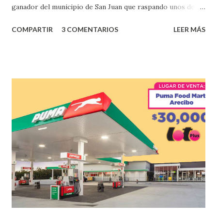
ganador del municipio de San Juan que raspando unos de
los tantos juegos inténtenos de la lotería electrónica
COMPARTIR
3 COMENTARIOS
LEER MÁS
obtuvo un premio de $25,000,00 dólares. Este es el anuncio
que ofreció la lotería electronica: Lotería Electrónica de
Puerto Rico felicita al feliz ganador de $25,000.00 dólares.
Con en el Juego Instantáneo ¡Coquí Bingo! El cartón de
ganador fue vendido en la farmacia Yarimar de la
Urbanización Las Lomas en el Municipio de San Juan
¡Enhorabuena que lo disfrute!
...