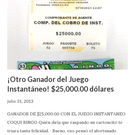
López explicó que el mismo se continuará realizando en los
Estados Unidos y los jugadores podrán conocer los
números ganadores del mismo a través de la página
electrónica de este sorteo: Lotería Electrónica “A todos
aquellos con jugadas anticipadas de los sorteos locales (
Loto, Revancha, Pega 2, Pega 3 Pega 4 ) se les informará
más adelante cuando se celebrarán dichos sorteos.
Mientras, que l...
¡Otro Ganador del Juego
Instantáneo! $25,000.00 dólares
julio 31, 2013
GANADOR DE $25,000.00 CON EL JUEGO INSTANTANEO
COQUI BINGO Quién diría que raspando un cartoncito te
triara tanta felicidad. Bueno, eso pensó el afortunado