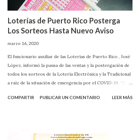
Loterías de Puerto Rico Posterga
Los Sorteos Hasta Nuevo Aviso
marzo 16, 2020
El funcionario auxiliar de las Loterías de Puerto Rico , José
López, informó la pausa de las ventas y la postergación de
todos los sorteos de la Lotería Electrónica y la Tradicional
a raíz de la situación de emergencia por el COVID-19. “En
conformidad con la Orden Ejecutiva OE-2020-023 y para
COMPARTIR
PUBLICAR UN COMENTARIO
LEER MÁS
proteger la salud de nuestros empleados, vendedores y
jugadores, todos las ventas y sorteos tanto de la Lotería
Electrónica como la Tradicional han sido suspendidos hasta
nuevo aviso. Esto incluye la venta de cartones de los juegos
instantáneos”, indicó López. Sobre el sorteo de Powerball,