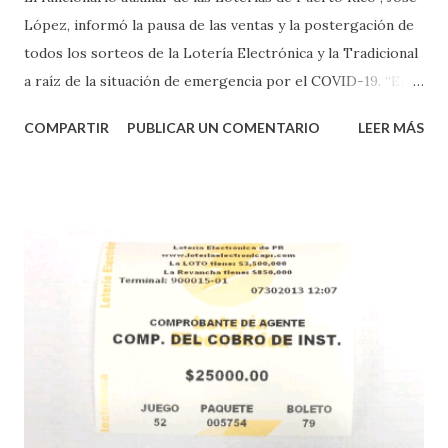
López, informó la pausa de las ventas y la postergación de
todos los sorteos de la Lotería Electrónica y la Tradicional
a raíz de la situación de emergencia por el COVID-19. “En
conformidad con la Orden Ejecutiva OE-2020-023 y para
COMPARTIR
PUBLICAR UN COMENTARIO
LEER MÁS
proteger la salud de nuestros empleados, vendedores y
jugadores, todos las ventas y sorteos tanto de la Lotería
Electrónica como la Tradicional han sido suspendidos hasta
nuevo aviso. Esto incluye la venta de cartones de los juegos
instantáneos”, indicó López. Sobre el sorteo de Powerball,
López explicó que el mismo se continuará realizando en los
Estados Unidos y los jugadores podrán conocer los
números ganadores del mismo a través de la página
electrónica de este sorteo: Lotería Electrónica “A todos
aquellos con jugadas anticipadas de los sorteos locales (
Loto, Revancha, Pega 2, Pega 3 Pega 4 ) se les informará
más adelante cuando se celebrarán dichos sorteos.