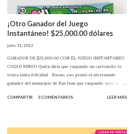
Mientras, que l...
¡Otro Ganador del Juego
Instantáneo! $25,000.00 dólares
julio 31, 2013
GANADOR DE $25,000.00 CON EL JUEGO INSTANTANEO
COQUI BINGO Quién diría que raspando un cartoncito te
triara tanta felicidad. Bueno, eso pensó el afortunado
ganador del municipio de San Juan que raspando unos de
los tantos juegos inténtenos de la lotería electrónica
COMPARTIR
3 COMENTARIOS
LEER MÁS
obtuvo un premio de $25,000,00 dólares. Este es el anuncio
que ofreció la lotería electronica: Lotería Electrónica de
Puerto Rico felicita al feliz ganador de $25,000.00 dólares.
Con en el Juego Instantáneo ¡Coquí Bingo! El cartón de
ganador fue vendido en la farmacia Yarimar de la