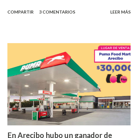
los tantos juegos inténtenos de la lotería electrónica
COMPARTIR
3 COMENTARIOS
LEER MÁS
obtuvo un premio de $25,000,00 dólares. Este es el anuncio
que ofreció la lotería electronica: Lotería Electrónica de
Puerto Rico felicita al feliz ganador de $25,000.00 dólares.
Con en el Juego Instantáneo ¡Coquí Bingo! El cartón de
ganador fue vendido en la farmacia Yarimar de la
Urbanización Las Lomas en el Municipio de San Juan
¡Enhorabuena que lo disfrute!
...
En Arecibo hubo un ganador de