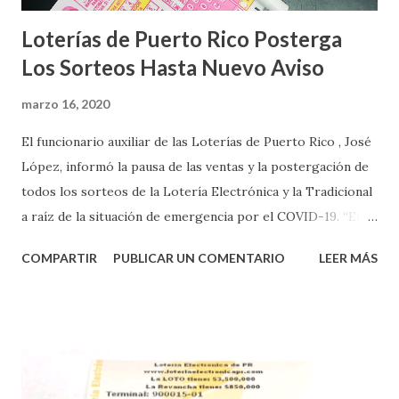
Loterías de Puerto Rico Posterga
Los Sorteos Hasta Nuevo Aviso
marzo 16, 2020
El funcionario auxiliar de las Loterías de Puerto Rico , José
López, informó la pausa de las ventas y la postergación de
todos los sorteos de la Lotería Electrónica y la Tradicional
a raíz de la situación de emergencia por el COVID-19. “En
conformidad con la Orden Ejecutiva OE-2020-023 y para
COMPARTIR
PUBLICAR UN COMENTARIO
LEER MÁS
proteger la salud de nuestros empleados, vendedores y
jugadores, todos las ventas y sorteos tanto de la Lotería
Electrónica como la Tradicional han sido suspendidos hasta
nuevo aviso. Esto incluye la venta de cartones de los juegos
instantáneos”, indicó López. Sobre el sorteo de Powerball,
López explicó que el mismo se continuará realizando en los