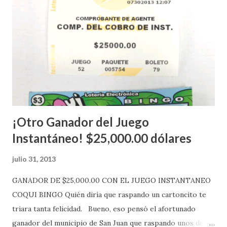
Estados Unidos y los jugadores podrán conocer los
números ganadores del mismo a través de la página
electrónica de este sorteo: Lotería Electrónica “A todos
aquellos con jugadas anticipadas de los sorteos locales (
Loto, Revancha, Pega 2, Pega 3 Pega 4 ) se les informará
más adelante cuando se celebrarán dichos sorteos.
Mientras, que l...
¡Otro Ganador del Juego
Instantáneo! $25,000.00 dólares
julio 31, 2013
GANADOR DE $25,000.00 CON EL JUEGO INSTANTANEO
COQUI BINGO Quién diría que raspando un cartoncito te
triara tanta felicidad. Bueno, eso pensó el afortunado
ganador del municipio de San Juan que raspando unos de