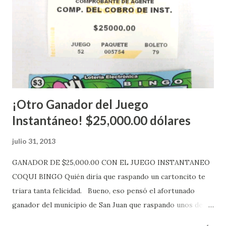
números ganadores del mismo a través de la página
electrónica de este sorteo: Lotería Electrónica “A todos
aquellos con jugadas anticipadas de los sorteos locales (
Loto, Revancha, Pega 2, Pega 3 Pega 4 ) se les informará
más adelante cuando se celebrarán dichos sorteos.
Mientras, que l...
¡Otro Ganador del Juego
Instantáneo! $25,000.00 dólares
julio 31, 2013
GANADOR DE $25,000.00 CON EL JUEGO INSTANTANEO
COQUI BINGO Quién diría que raspando un cartoncito te
triara tanta felicidad. Bueno, eso pensó el afortunado
ganador del municipio de San Juan que raspando unos de
los tantos juegos inténtenos de la lotería electrónica