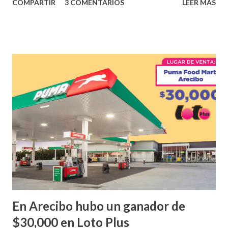
COMPARTIR
3 COMENTARIOS
LEER MÁS
obtuvo un premio de $25,000,00 dólares. Este es el anuncio
que ofreció la lotería electronica: Lotería Electrónica de
Puerto Rico felicita al feliz ganador de $25,000.00 dólares.
Con en el Juego Instantáneo ¡Coquí Bingo! El cartón de
ganador fue vendido en la farmacia Yarimar de la
Urbanización Las Lomas en el Municipio de San Juan
¡Enhorabuena que lo disfrute!
...
En Arecibo hubo un ganador de
$30,000 en Loto Plus