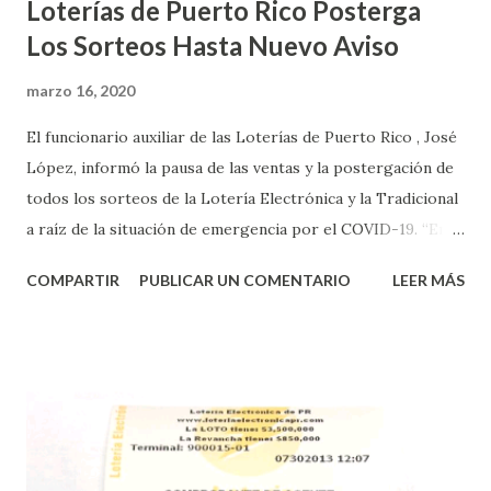
Loterías de Puerto Rico Posterga
Los Sorteos Hasta Nuevo Aviso
marzo 16, 2020
El funcionario auxiliar de las Loterías de Puerto Rico , José
López, informó la pausa de las ventas y la postergación de
todos los sorteos de la Lotería Electrónica y la Tradicional
a raíz de la situación de emergencia por el COVID-19. “En
conformidad con la Orden Ejecutiva OE-2020-023 y para
COMPARTIR
PUBLICAR UN COMENTARIO
LEER MÁS
proteger la salud de nuestros empleados, vendedores y
jugadores, todos las ventas y sorteos tanto de la Lotería
Electrónica como la Tradicional han sido suspendidos hasta
nuevo aviso. Esto incluye la venta de cartones de los juegos
instantáneos”, indicó López. Sobre el sorteo de Powerball,
López explicó que el mismo se continuará realizando en los
Estados Unidos y los jugadores podrán conocer los