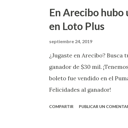
Juego Instantáneo ¡Coquí Bin
En Arecibo hubo 
la farmacia Yarimar de la Ur
en Loto Plus
San Juan ¡Enhorab
septiembre 24, 2019
¿Jugaste en Arecibo? Busca tu
ganador de $30 mil. ¡Tenemos
boleto fue vendido en el Pum
Felicidades al ganador!
COMPARTIR
PUBLICAR UN COMENTA