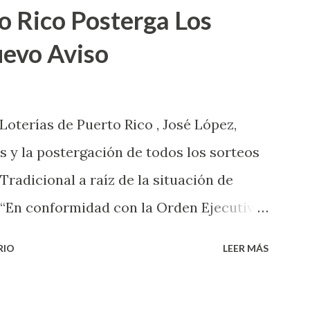
o Rico Posterga Los
uevo Aviso
 Loterías de Puerto Rico , José López,
s y la postergación de todos los sorteos
 Tradicional a raíz de la situación de
 “En conformidad con la Orden Ejecutiva
 la salud de nuestros empleados,
RIO
LEER MÁS
 las ventas y sorteos tanto de la Lotería
onal han sido suspendidos hasta nuevo