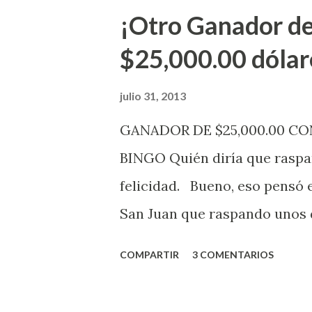
aviso. Esto incluye la venta 
¡Otro Ganador de
indicó López. Sobre el sorteo
$25,000.00 dólar
mismo se continuará realizan
jugadores podrán conocer lo
julio 31, 2013
de la página electrónica de e
GANADOR DE $25,000.00 C
aquellos con jugadas anticipa
BINGO Quién diría que raspan
Revancha, Pega 2, Pega 3 Pega
felicidad. Bueno, eso pensó 
cuando se celebrarán dichos s
San Juan que raspando unos d
lotería electrónica obtuvo un
COMPARTIR
3 COMENTARIOS
anuncio que ofreció la loterí
Puerto Rico felicita al feliz 