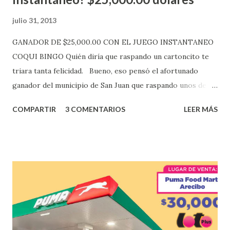
julio 31, 2013
GANADOR DE $25,000.00 CON EL JUEGO INSTANTANEO
COQUI BINGO Quién diría que raspando un cartoncito te
triara tanta felicidad. Bueno, eso pensó el afortunado
ganador del municipio de San Juan que raspando unos de
los tantos juegos inténtenos de la lotería electrónica
COMPARTIR
3 COMENTARIOS
LEER MÁS
obtuvo un premio de $25,000,00 dólares. Este es el anuncio
que ofreció la lotería electronica: Lotería Electrónica de
Puerto Rico felicita al feliz ganador de $25,000.00 dólares.
Con en el Juego Instantáneo ¡Coquí Bingo! El cartón de
ganador fue vendido en la farmacia Yarimar de la
Urbanización Las Lomas en el Municipio de San Juan
¡Enhorabuena que lo disfrute!
...