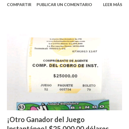
COMPARTIR
PUBLICAR UN COMENTARIO
LEER MÁS
proteger la salud de nuestros empleados, vendedores y
jugadores, todos las ventas y sorteos tanto de la Lotería
Electrónica como la Tradicional han sido suspendidos hasta
nuevo aviso. Esto incluye la venta de cartones de los juegos
instantáneos”, indicó López. Sobre el sorteo de Powerball,
López explicó que el mismo se continuará realizando en los
Estados Unidos y los jugadores podrán conocer los
números ganadores del mismo a través de la página
electrónica de este sorteo: Lotería Electrónica “A todos
aquellos con jugadas anticipadas de los sorteos locales (
Loto, Revancha, Pega 2, Pega 3 Pega 4 ) se les informará
más adelante cuando se celebrarán dichos sorteos.
Mientras, que l...
¡Otro Ganador del Juego
Instantáneo! $25,000.00 dólares