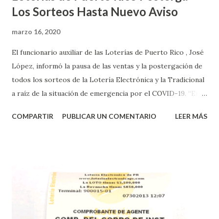
Los Sorteos Hasta Nuevo Aviso
marzo 16, 2020
El funcionario auxiliar de las Loterías de Puerto Rico , José
López, informó la pausa de las ventas y la postergación de
todos los sorteos de la Lotería Electrónica y la Tradicional
a raíz de la situación de emergencia por el COVID-19. “En
conformidad con la Orden Ejecutiva OE-2020-023 y para
COMPARTIR
PUBLICAR UN COMENTARIO
LEER MÁS
proteger la salud de nuestros empleados, vendedores y
jugadores, todos las ventas y sorteos tanto de la Lotería
Electrónica como la Tradicional han sido suspendidos hasta
nuevo aviso. Esto incluye la venta de cartones de los juegos
instantáneos”, indicó López. Sobre el sorteo de Powerball,
López explicó que el mismo se continuará realizando en los
Estados Unidos y los jugadores podrán conocer los
números ganadores del mismo a través de la página