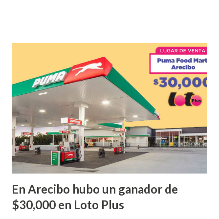
que ofreció la lotería electronica: Lotería Electrónica de
Puerto Rico felicita al feliz ganador de $25,000.00 dólares.
Con en el Juego Instantáneo ¡Coquí Bingo! El cartón de
ganador fue vendido en la farmacia Yarimar de la
Urbanización Las Lomas en el Municipio de San Juan
¡Enhorabuena que lo disfrute!
...
En Arecibo hubo un ganador de
$30,000 en Loto Plus