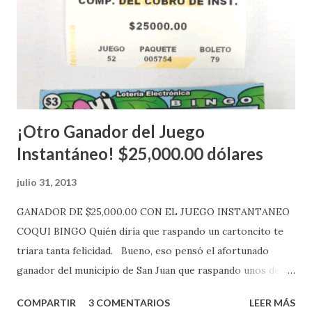
electrónica de este sorteo: Lotería Electrónica “A todos
aquellos con jugadas anticipadas de los sorteos locales (
Loto, Revancha, Pega 2, Pega 3 Pega 4 ) se les informará
más adelante cuando se celebrarán dichos sorteos.
Mientras, que l...
¡Otro Ganador del Juego
Instantáneo! $25,000.00 dólares
julio 31, 2013
GANADOR DE $25,000.00 CON EL JUEGO INSTANTANEO
COQUI BINGO Quién diría que raspando un cartoncito te
triara tanta felicidad. Bueno, eso pensó el afortunado
ganador del municipio de San Juan que raspando unos de
los tantos juegos inténtenos de la lotería electrónica
COMPARTIR
3 COMENTARIOS
LEER MÁS
obtuvo un premio de $25,000,00 dólares. Este es el anuncio