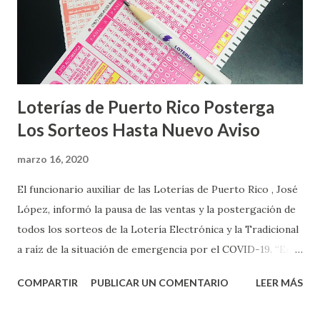
Loterías de Puerto Rico Posterga
Los Sorteos Hasta Nuevo Aviso
marzo 16, 2020
El funcionario auxiliar de las Loterías de Puerto Rico , José
López, informó la pausa de las ventas y la postergación de
todos los sorteos de la Lotería Electrónica y la Tradicional
a raíz de la situación de emergencia por el COVID-19. “En
conformidad con la Orden Ejecutiva OE-2020-023 y para
COMPARTIR
PUBLICAR UN COMENTARIO
LEER MÁS
proteger la salud de nuestros empleados, vendedores y
jugadores, todos las ventas y sorteos tanto de la Lotería