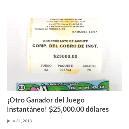
Electrónica como la Tradicional han sido suspendidos hasta
nuevo aviso. Esto incluye la venta de cartones de los juegos
instantáneos”, indicó López. Sobre el sorteo de Powerball,
López explicó que el mismo se continuará realizando en los
Estados Unidos y los jugadores podrán conocer los
números ganadores del mismo a través de la página
electrónica de este sorteo: Lotería Electrónica “A todos
aquellos con jugadas anticipadas de los sorteos locales (
Loto, Revancha, Pega 2, Pega 3 Pega 4 ) se les informará
más adelante cuando se celebrarán dichos sorteos.
Mientras, que l...
¡Otro Ganador del Juego
Instantáneo! $25,000.00 dólares
julio 31, 2013