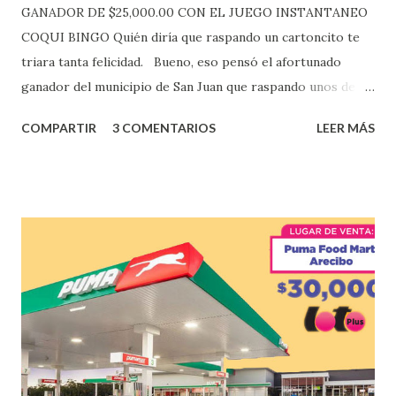
GANADOR DE $25,000.00 CON EL JUEGO INSTANTANEO
COQUI BINGO Quién diría que raspando un cartoncito te
triara tanta felicidad. Bueno, eso pensó el afortunado
ganador del municipio de San Juan que raspando unos de
los tantos juegos inténtenos de la lotería electrónica
COMPARTIR
3 COMENTARIOS
LEER MÁS
obtuvo un premio de $25,000,00 dólares. Este es el anuncio
que ofreció la lotería electronica: Lotería Electrónica de
Puerto Rico felicita al feliz ganador de $25,000.00 dólares.
Con en el Juego Instantáneo ¡Coquí Bingo! El cartón de
ganador fue vendido en la farmacia Yarimar de la
Urbanización Las Lomas en el Municipio de San Juan
¡Enhorabuena que lo disfrute!
...