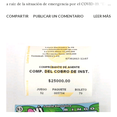
a raíz de la situación de emergencia por el COVID-19. “En
conformidad con la Orden Ejecutiva OE-2020-023 y para
COMPARTIR
PUBLICAR UN COMENTARIO
LEER MÁS
proteger la salud de nuestros empleados, vendedores y
jugadores, todos las ventas y sorteos tanto de la Lotería
Electrónica como la Tradicional han sido suspendidos hasta
nuevo aviso. Esto incluye la venta de cartones de los juegos
instantáneos”, indicó López. Sobre el sorteo de Powerball,
López explicó que el mismo se continuará realizando en los
Estados Unidos y los jugadores podrán conocer los
números ganadores del mismo a través de la página
electrónica de este sorteo: Lotería Electrónica “A todos
aquellos con jugadas anticipadas de los sorteos locales (
Loto, Revancha, Pega 2, Pega 3 Pega 4 ) se les informará
más adelante cuando se celebrarán dichos sorteos.
Mientras, que l...