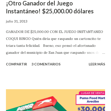
¡Otro Ganador del Juego
Instantáneo! $25,000.00 dólares
julio 31, 2013
GANADOR DE $25,000.00 CON EL JUEGO INSTANTANEO
COQUI BINGO Quién diría que raspando un cartoncito te
triara tanta felicidad. Bueno, eso pensó el afortunado
ganador del municipio de San Juan que raspando unos de
los tantos juegos inténtenos de la lotería electrónica
COMPARTIR
3 COMENTARIOS
LEER MÁS
obtuvo un premio de $25,000,00 dólares. Este es el anuncio
que ofreció la lotería electronica: Lotería Electrónica de
Puerto Rico felicita al feliz ganador de $25,000.00 dólares.
Con en el Juego Instantáneo ¡Coquí Bingo! El cartón de
ganador fue vendido en la farmacia Yarimar de la
Urbanización Las Lomas en el Municipio de San Juan
¡Enhorabuena que lo disfrute!