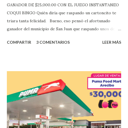
GANADOR DE $25,000.00 CON EL JUEGO INSTANTANEO
COQUI BINGO Quién diría que raspando un cartoncito te
triara tanta felicidad. Bueno, eso pensó el afortunado
ganador del municipio de San Juan que raspando unos de
los tantos juegos inténtenos de la lotería electrónica
COMPARTIR
3 COMENTARIOS
LEER MÁS
obtuvo un premio de $25,000,00 dólares. Este es el anuncio
que ofreció la lotería electronica: Lotería Electrónica de
Puerto Rico felicita al feliz ganador de $25,000.00 dólares.
Con en el Juego Instantáneo ¡Coquí Bingo! El cartón de
ganador fue vendido en la farmacia Yarimar de la
Urbanización Las Lomas en el Municipio de San Juan
¡Enhorabuena que lo disfrute!
...