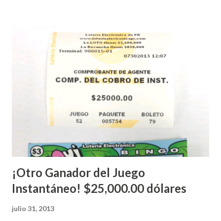
Electrónica como la Tradicional han sido suspendidos hasta
nuevo aviso. Esto incluye la venta de cartones de los juegos
instantáneos”, indicó López. Sobre el sorteo de Powerball,
López explicó que el mismo se continuará realizando en los
Estados Unidos y los jugadores podrán conocer los
números ganadores del mismo a través de la página
electrónica de este sorteo: Lotería Electrónica “A todos
aquellos con jugadas anticipadas de los sorteos locales (
Loto, Revancha, Pega 2, Pega 3 Pega 4 ) se les informará
más adelante cuando se celebrarán dichos sorteos.
Mientras, que l...
¡Otro Ganador del Juego
Instantáneo! $25,000.00 dólares
julio 31, 2013