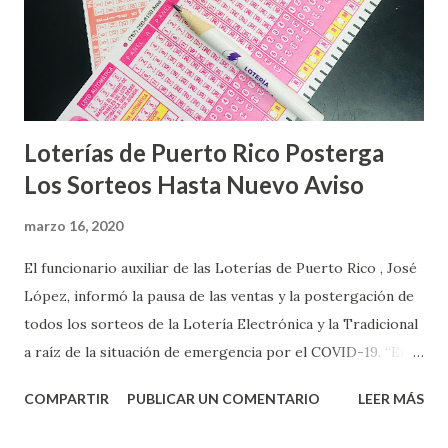
Loterías de Puerto Rico Posterga
Los Sorteos Hasta Nuevo Aviso
marzo 16, 2020
El funcionario auxiliar de las Loterías de Puerto Rico , José
López, informó la pausa de las ventas y la postergación de
todos los sorteos de la Lotería Electrónica y la Tradicional
a raíz de la situación de emergencia por el COVID-19. “En
conformidad con la Orden Ejecutiva OE-2020-023 y para
COMPARTIR
PUBLICAR UN COMENTARIO
LEER MÁS
proteger la salud de nuestros empleados, vendedores y
jugadores, todos las ventas y sorteos tanto de la Lotería