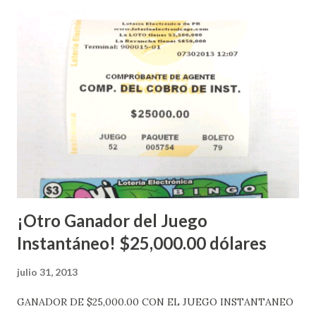
nuevo aviso. Esto incluye la venta de cartones de los juegos
instantáneos”, indicó López. Sobre el sorteo de Powerball,
López explicó que el mismo se continuará realizando en los
Estados Unidos y los jugadores podrán conocer los
números ganadores del mismo a través de la página
electrónica de este sorteo: Lotería Electrónica “A todos
aquellos con jugadas anticipadas de los sorteos locales (
Loto, Revancha, Pega 2, Pega 3 Pega 4 ) se les informará
más adelante cuando se celebrarán dichos sorteos.
Mientras, que l...
¡Otro Ganador del Juego
Instantáneo! $25,000.00 dólares
julio 31, 2013
GANADOR DE $25,000.00 CON EL JUEGO INSTANTANEO