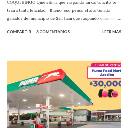
COQUI BINGO Quién diría que raspando un cartoncito te
triara tanta felicidad. Bueno, eso pensó el afortunado
ganador del municipio de San Juan que raspando unos de
los tantos juegos inténtenos de la lotería electrónica
COMPARTIR
3 COMENTARIOS
LEER MÁS
obtuvo un premio de $25,000,00 dólares. Este es el anuncio
que ofreció la lotería electronica: Lotería Electrónica de
Puerto Rico felicita al feliz ganador de $25,000.00 dólares.
Con en el Juego Instantáneo ¡Coquí Bingo! El cartón de
ganador fue vendido en la farmacia Yarimar de la
Urbanización Las Lomas en el Municipio de San Juan
¡Enhorabuena que lo disfrute!
...