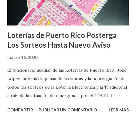
Loterías de Puerto Rico Posterga
Los Sorteos Hasta Nuevo Aviso
marzo 16, 2020
El funcionario auxiliar de las Loterías de Puerto Rico , José
López, informó la pausa de las ventas y la postergación de
todos los sorteos de la Lotería Electrónica y la Tradicional
a raíz de la situación de emergencia por el COVID-19. “En
conformidad con la Orden Ejecutiva OE-2020-023 y para
COMPARTIR
PUBLICAR UN COMENTARIO
LEER MÁS
proteger la salud de nuestros empleados, vendedores y
jugadores, todos las ventas y sorteos tanto de la Lotería
Electrónica como la Tradicional han sido suspendidos hasta