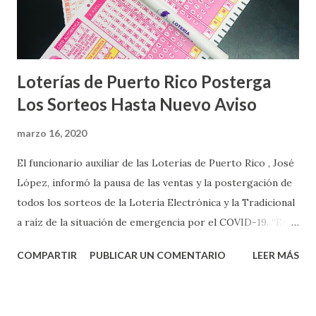
Loterías de Puerto Rico Posterga
Los Sorteos Hasta Nuevo Aviso
marzo 16, 2020
El funcionario auxiliar de las Loterías de Puerto Rico , José
López, informó la pausa de las ventas y la postergación de
todos los sorteos de la Lotería Electrónica y la Tradicional
a raíz de la situación de emergencia por el COVID-19. “En
conformidad con la Orden Ejecutiva OE-2020-023 y para
COMPARTIR
PUBLICAR UN COMENTARIO
LEER MÁS
proteger la salud de nuestros empleados, vendedores y
jugadores, todos las ventas y sorteos tanto de la Lotería
Electrónica como la Tradicional han sido suspendidos hasta