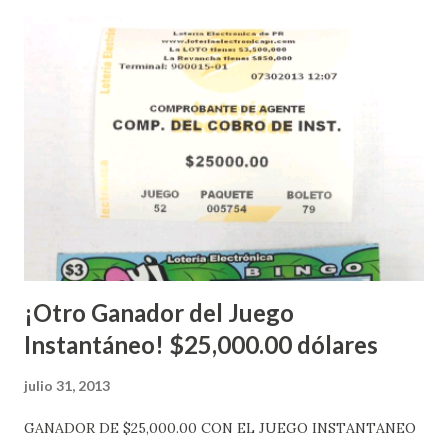
nuevo aviso. Esto incluye la venta de cartones de los juegos
instantáneos”, indicó López. Sobre el sorteo de Powerball,
López explicó que el mismo se continuará realizando en los
Estados Unidos y los jugadores podrán conocer los
números ganadores del mismo a través de la página
electrónica de este sorteo: Lotería Electrónica “A todos
aquellos con jugadas anticipadas de los sorteos locales (
Loto, Revancha, Pega 2, Pega 3 Pega 4 ) se les informará
más adelante cuando se celebrarán dichos sorteos.
Mientras, que l...
¡Otro Ganador del Juego
Instantáneo! $25,000.00 dólares
julio 31, 2013
GANADOR DE $25,000.00 CON EL JUEGO INSTANTANEO