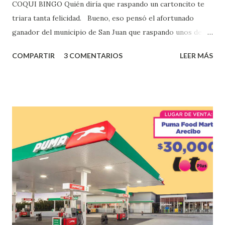
COQUI BINGO Quién diría que raspando un cartoncito te
triara tanta felicidad. Bueno, eso pensó el afortunado
ganador del municipio de San Juan que raspando unos de
los tantos juegos inténtenos de la lotería electrónica
COMPARTIR
3 COMENTARIOS
LEER MÁS
obtuvo un premio de $25,000,00 dólares. Este es el anuncio
que ofreció la lotería electronica: Lotería Electrónica de
Puerto Rico felicita al feliz ganador de $25,000.00 dólares.
Con en el Juego Instantáneo ¡Coquí Bingo! El cartón de
ganador fue vendido en la farmacia Yarimar de la
Urbanización Las Lomas en el Municipio de San Juan
¡Enhorabuena que lo disfrute!
...