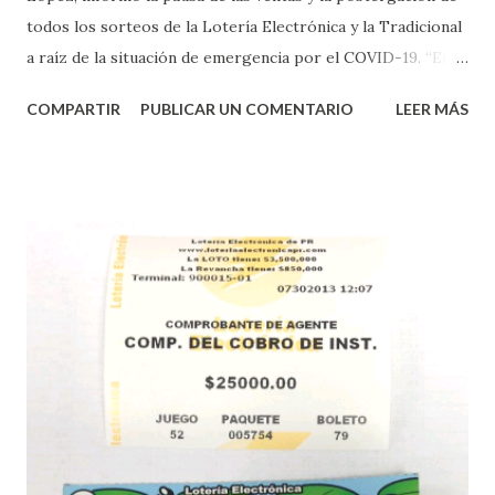
todos los sorteos de la Lotería Electrónica y la Tradicional
a raíz de la situación de emergencia por el COVID-19. “En
conformidad con la Orden Ejecutiva OE-2020-023 y para
COMPARTIR
PUBLICAR UN COMENTARIO
LEER MÁS
proteger la salud de nuestros empleados, vendedores y
jugadores, todos las ventas y sorteos tanto de la Lotería
Electrónica como la Tradicional han sido suspendidos hasta
nuevo aviso. Esto incluye la venta de cartones de los juegos
instantáneos”, indicó López. Sobre el sorteo de Powerball,
López explicó que el mismo se continuará realizando en los
Estados Unidos y los jugadores podrán conocer los
números ganadores del mismo a través de la página
electrónica de este sorteo: Lotería Electrónica “A todos
aquellos con jugadas anticipadas de los sorteos locales (
Loto, Revancha, Pega 2, Pega 3 Pega 4 ) se les informará
más adelante cuando se celebrarán dichos sorteos.
Mientras, que l...