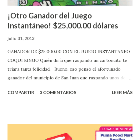
¡Otro Ganador del Juego
Instantáneo! $25,000.00 dólares
julio 31, 2013
GANADOR DE $25,000.00 CON EL JUEGO INSTANTANEO
COQUI BINGO Quién diría que raspando un cartoncito te
triara tanta felicidad. Bueno, eso pensó el afortunado
ganador del municipio de San Juan que raspando unos de
los tantos juegos inténtenos de la lotería electrónica
COMPARTIR
3 COMENTARIOS
LEER MÁS
obtuvo un premio de $25,000,00 dólares. Este es el anuncio
que ofreció la lotería electronica: Lotería Electrónica de
Puerto Rico felicita al feliz ganador de $25,000.00 dólares.
Con en el Juego Instantáneo ¡Coquí Bingo! El cartón de
ganador fue vendido en la farmacia Yarimar de la
Urbanización Las Lomas en el Municipio de San Juan