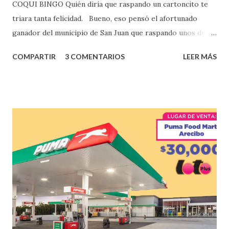
COQUI BINGO Quién diría que raspando un cartoncito te
triara tanta felicidad. Bueno, eso pensó el afortunado
ganador del municipio de San Juan que raspando unos de
los tantos juegos inténtenos de la lotería electrónica
COMPARTIR
3 COMENTARIOS
LEER MÁS
obtuvo un premio de $25,000,00 dólares. Este es el anuncio
que ofreció la lotería electronica: Lotería Electrónica de
Puerto Rico felicita al feliz ganador de $25,000.00 dólares.
Con en el Juego Instantáneo ¡Coquí Bingo! El cartón de
ganador fue vendido en la farmacia Yarimar de la
Urbanización Las Lomas en el Municipio de San Juan
¡Enhorabuena que lo disfrute!
...