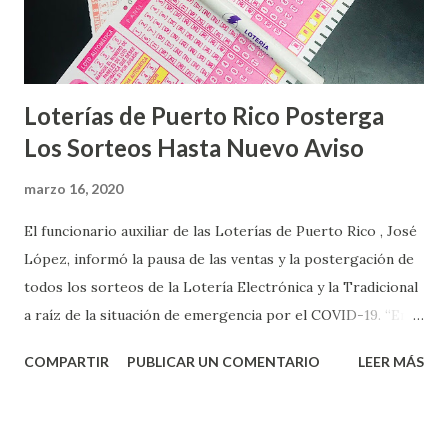
Loterías de Puerto Rico Posterga
Los Sorteos Hasta Nuevo Aviso
marzo 16, 2020
El funcionario auxiliar de las Loterías de Puerto Rico , José
López, informó la pausa de las ventas y la postergación de
todos los sorteos de la Lotería Electrónica y la Tradicional
a raíz de la situación de emergencia por el COVID-19. “En
conformidad con la Orden Ejecutiva OE-2020-023 y para
COMPARTIR
PUBLICAR UN COMENTARIO
LEER MÁS
proteger la salud de nuestros empleados, vendedores y
jugadores, todos las ventas y sorteos tanto de la Lotería
Electrónica como la Tradicional han sido suspendidos hasta