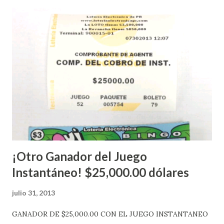
nuevo aviso. Esto incluye la venta de cartones de los juegos
instantáneos”, indicó López. Sobre el sorteo de Powerball,
López explicó que el mismo se continuará realizando en los
Estados Unidos y los jugadores podrán conocer los
números ganadores del mismo a través de la página
electrónica de este sorteo: Lotería Electrónica “A todos
aquellos con jugadas anticipadas de los sorteos locales (
Loto, Revancha, Pega 2, Pega 3 Pega 4 ) se les informará
más adelante cuando se celebrarán dichos sorteos.
Mientras, que l...
¡Otro Ganador del Juego
Instantáneo! $25,000.00 dólares
julio 31, 2013
GANADOR DE $25,000.00 CON EL JUEGO INSTANTANEO