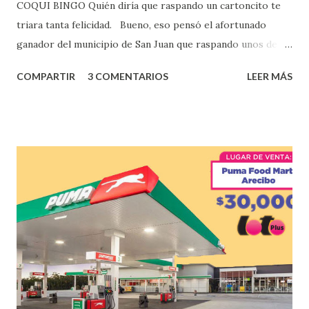
COQUI BINGO Quién diría que raspando un cartoncito te
triara tanta felicidad. Bueno, eso pensó el afortunado
ganador del municipio de San Juan que raspando unos de
los tantos juegos inténtenos de la lotería electrónica
COMPARTIR
3 COMENTARIOS
LEER MÁS
obtuvo un premio de $25,000,00 dólares. Este es el anuncio
que ofreció la lotería electronica: Lotería Electrónica de
Puerto Rico felicita al feliz ganador de $25,000.00 dólares.
Con en el Juego Instantáneo ¡Coquí Bingo! El cartón de
ganador fue vendido en la farmacia Yarimar de la
Urbanización Las Lomas en el Municipio de San Juan
¡Enhorabuena que lo disfrute!
...