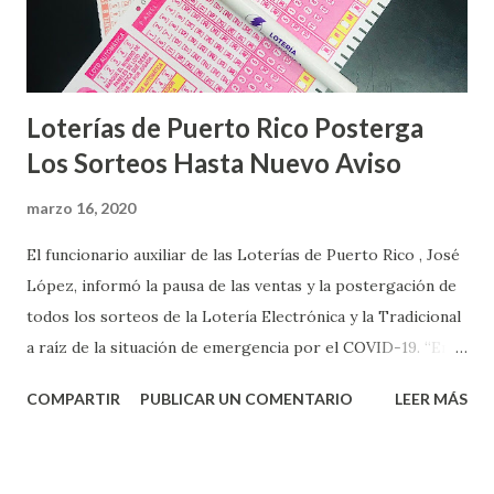
Loterías de Puerto Rico Posterga
Los Sorteos Hasta Nuevo Aviso
marzo 16, 2020
El funcionario auxiliar de las Loterías de Puerto Rico , José
López, informó la pausa de las ventas y la postergación de
todos los sorteos de la Lotería Electrónica y la Tradicional
a raíz de la situación de emergencia por el COVID-19. “En
conformidad con la Orden Ejecutiva OE-2020-023 y para
COMPARTIR
PUBLICAR UN COMENTARIO
LEER MÁS
proteger la salud de nuestros empleados, vendedores y
jugadores, todos las ventas y sorteos tanto de la Lotería
Electrónica como la Tradicional han sido suspendidos hasta