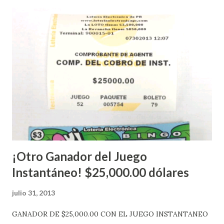
nuevo aviso. Esto incluye la venta de cartones de los juegos
instantáneos”, indicó López. Sobre el sorteo de Powerball,
López explicó que el mismo se continuará realizando en los
Estados Unidos y los jugadores podrán conocer los
números ganadores del mismo a través de la página
electrónica de este sorteo: Lotería Electrónica “A todos
aquellos con jugadas anticipadas de los sorteos locales (
Loto, Revancha, Pega 2, Pega 3 Pega 4 ) se les informará
más adelante cuando se celebrarán dichos sorteos.
Mientras, que l...
¡Otro Ganador del Juego
Instantáneo! $25,000.00 dólares
julio 31, 2013
GANADOR DE $25,000.00 CON EL JUEGO INSTANTANEO