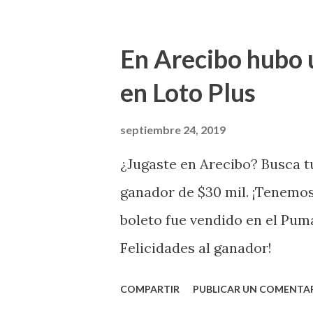
Puerto Rico felicita al feliz 
Juego Instantáneo ¡Coquí Bin
En Arecibo hubo 
la farmacia Yarimar de la Ur
en Loto Plus
San Juan ¡Enhorab
septiembre 24, 2019
¿Jugaste en Arecibo? Busca tu
ganador de $30 mil. ¡Tenemos
boleto fue vendido en el Pum
Felicidades al ganador!
COMPARTIR
PUBLICAR UN COMENTA