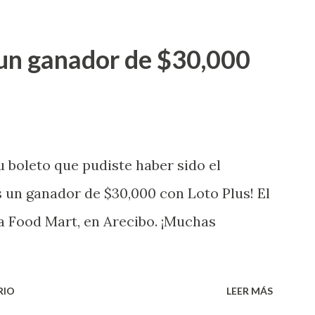
ganador de $25,000.00 dólares. Con en el
go! El cartón de ganador fue vendido en
un ganador de $30,000
banización Las Lomas en el Municipio de
uena que lo disfrute! ...
 boleto que pudiste haber sido el
 un ganador de $30,000 con Loto Plus! El
a Food Mart, en Arecibo. ¡Muchas
RIO
LEER MÁS