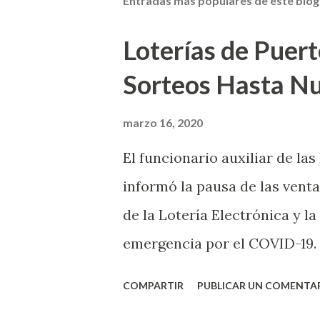
Entradas más populares de este blog
i
c
a
Loterías de Puert
r
u
Sorteos Hasta N
n
c
o
marzo 16, 2020
m
e
El funcionario auxiliar de las
n
t
informó la pausa de las venta
a
r
de la Lotería Electrónica y la
i
o
emergencia por el COVID-19.
OE-2020-023 y para proteger
COMPARTIR
PUBLICAR UN COMENTA
vendedores y jugadores, todos