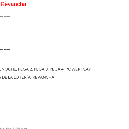
 Revancha.
===
===
NOCHE
PEGA 2
PEGA 3
PEGA 4
POWER PLAY
 DE LA LOTERÍA
REVANCHA
 a las 4:01 p.m.