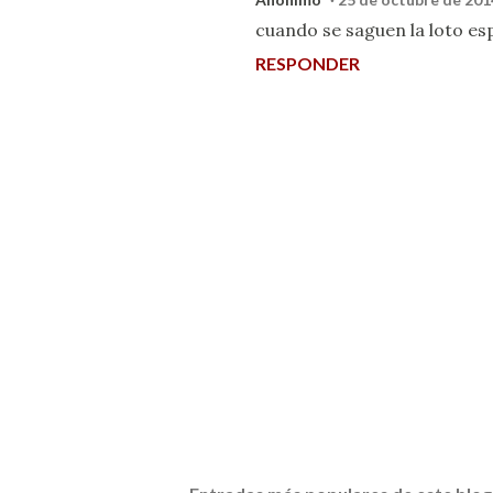
cuando se saguen la loto e
RESPONDER
P
u
b
l