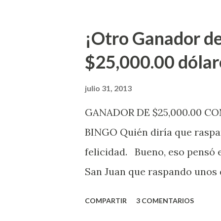
Electrónica como la Tradici
aviso. Esto incluye la venta 
¡Otro Ganador de
indicó López. Sobre el sorteo
$25,000.00 dólar
mismo se continuará realizan
jugadores podrán conocer lo
julio 31, 2013
de la página electrónica de e
GANADOR DE $25,000.00 C
aquellos con jugadas anticipa
BINGO Quién diría que raspan
Revancha, Pega 2, Pega 3 Pega
felicidad. Bueno, eso pensó 
cuando se celebrarán dichos s
San Juan que raspando unos d
lotería electrónica obtuvo un
COMPARTIR
3 COMENTARIOS
anuncio que ofreció la loterí