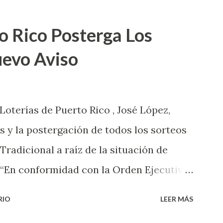
o Rico Posterga Los
uevo Aviso
 Loterías de Puerto Rico , José López,
s y la postergación de todos los sorteos
 Tradicional a raíz de la situación de
 “En conformidad con la Orden Ejecutiva
 la salud de nuestros empleados,
RIO
LEER MÁS
 las ventas y sorteos tanto de la Lotería